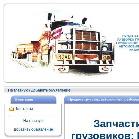
ПРОДАЖА
РАЗБОРКА Г
ГРУЗОВИКОВ:
АВТОМОБИЛИ
КИТА
На главную
/
Добавить объявление
Навигация
Продажа грузовых автомобилей, разборка
Контакты
Запчаст
На главную
Добавить объявление
грузовиков: F