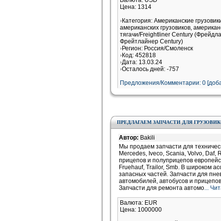
Валюта: USD
Цена: 1314
Категория: Американские грузови
американских грузовиков, американ
тягачи/Freightliner Century (Фрейдл
Фрейтлайнер Century)
Регион: Россия/Смоленск
Код: 452818
Дата: 13.03.24
Осталось дней: -757
Предложения/Комментарии: 0 [доба
ПРЕДЛАГАЕМ ЗАПЧАСТИ ДЛЯ ГРУЗОВИ
Автор:
Bakili
Мы продаем запчасти для техничес
Mercedes, Iveco, Scania, Volvo, Daf,
прицепов и полуприцепов европейско
Fruehauf, Trailor, Smb. В широком 
запасных частей. Запчасти для пне
автомобилей, автобусов и прицепов M
Запчасти для ремонта автомо
... Ч
Валюта: EUR
Цена: 1000000