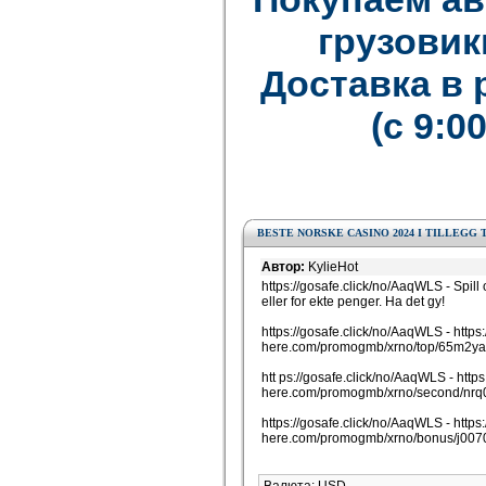
грузовик
Доставка в
(с 9:0
BESTE NORSKE CASINO 2024 I TILLEGG
Автор:
KylieHot
https://gosafe.click/no/AaqWLS - Spill
eller for ekte penger. Ha det gy!
https://gosafe.click/no/AaqWLS - https:
here.com/promogmb/xrno/top/65m2yai
htt ps://gosafe.click/no/AaqWLS - https
here.com/promogmb/xrno/second/nrq
https://gosafe.click/no/AaqWLS - https:
here.com/promogmb/xrno/bonus/j0070