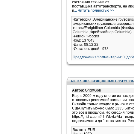
состояния техники от
поставщика автотранспорта, на л
п
... Читать полностью >>
Категория: Американские грузови
американских грузовиков, американ
тягачи/Freightliner Columbia (Фрей
Columbia, Фрейтлайнер Columbia)
Регион: Россия
Код: 137643
Дата: 08.12.22
Осталось дней: -978
Предложения/Комментарии: 0 [доба
GRID-X ИНВЕСТИЦИОННАЯ ПЛАТФОРМ
Автор:
GridXGob
Ещё в 2009-м году многие из нас д
относясь к рекламной компании ново
Биткойн только входил в рынок и с
США купить можно было 1335 Биткой
это всё в прошлом. Но сегодня поя
https://grid-x.com?rf=WbvkvAIa - и
недвижимости до 1-го кв. метра. Ре
Валюта: EUR