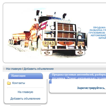
ПРОДАЖА
РАЗБОРКА Г
ГРУЗОВИКОВ:
АВТОМОБИЛИ
КИТА
На главную
/
Добавить объявление
Продажа грузовых автомобилей, разборка
Навигация
грузовики / Ремонт американских грузов
записи /
Контакты
Зарегистрируйтесь
На главную
Добавить объявление