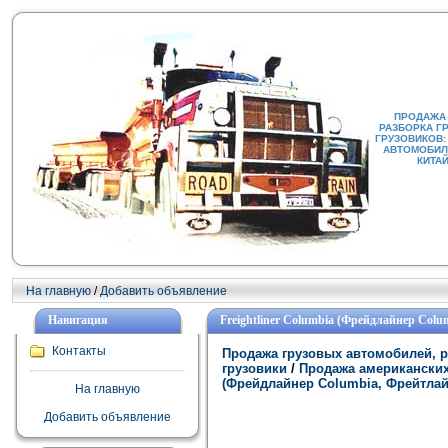
ПРОДАЖА
РАЗБОРКА Г
ГРУЗОВИКОВ:
АВТОМОБИЛИ
КИТА
На главную
/
Добавить объявление
Навигация
Freightliner Columbia (Фрейдлайнер Col
Контакты
Продажа грузовых автомобилей, р
грузовики
/
Продажа американских
(Фрейдлайнер Columbia, Фрейтлай
На главную
Добавить объявление