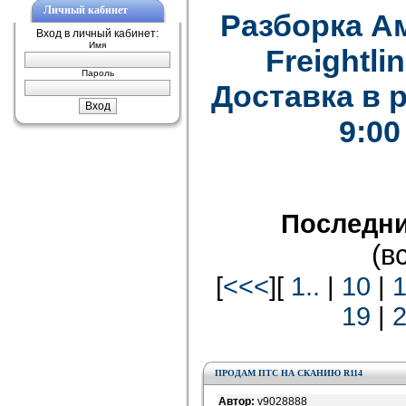
Личный кабинет
Разборка А
Вход в личный кабинет:
Имя
Freightlin
Пароль
Доставка в 
9:00
Последни
(в
[
<<<
][
1..
|
10
|
1
19
|
ПРОДАМ ПТС НА СКАНИЮ R114
Автор:
v9028888