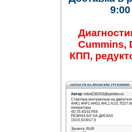
9:00
Диагности
Cummins, De
КПП, редукто
ЗАПЧАСТИ НА ЯПОНСКИЕ ГРУЗОВИКИ
Автор:
robot230253@yandex.ru
Стартера контрактные на двигател
4HK1.4HF1.4HG1.4HL1.4JJ1.TD27.6
генераторы
4D 35.4D33.FE6
РЕЗИНА Б/У НА ДИСКАХ
15/15,5/16/17,5
Валюта: RUR