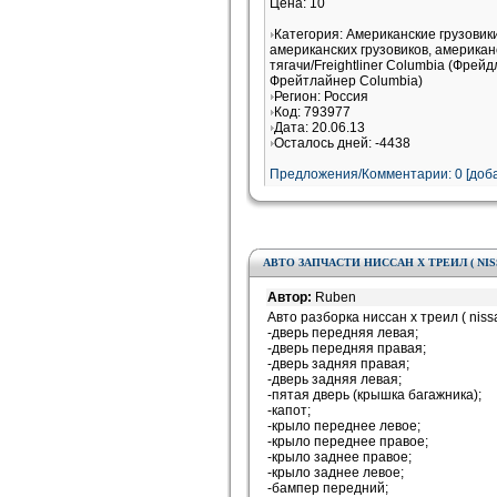
Цена: 10
Категория: Американские грузови
американских грузовиков, американ
тягачи/Freightliner Columbia (Фрей
Фрейтлайнер Columbia)
Регион: Россия
Код: 793977
Дата: 20.06.13
Осталось дней: -4438
Предложения/Комментарии: 0 [доба
AВТО ЗАПЧАСТИ НИССАН Х ТРЕИЛ ( NISS
Автор:
Ruben
Aвто разборка ниссан х треил ( nissan
-дверь передняя левая;
-дверь передняя правая;
-дверь задняя правая;
-дверь задняя левая;
-пятая дверь (крышка багажника);
-капот;
-крыло переднее левое;
-крыло переднее правое;
-крыло заднее правое;
-крыло заднее левое;
-бампер передний;