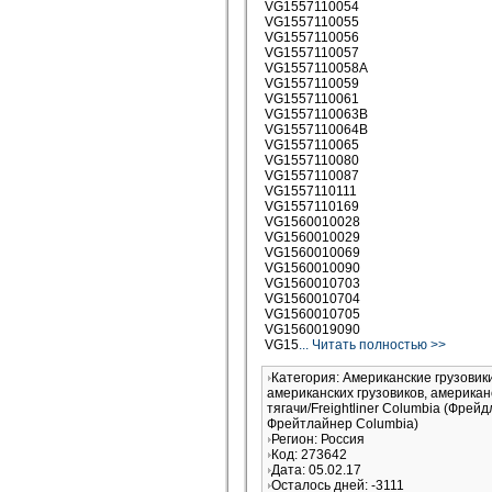
VG1557110054
VG1557110055
VG1557110056
VG1557110057
VG1557110058A
VG1557110059
VG1557110061
VG1557110063B
VG1557110064B
VG1557110065
VG1557110080
VG1557110087
VG1557110111
VG1557110169
VG1560010028
VG1560010029
VG1560010069
VG1560010090
VG1560010703
VG1560010704
VG1560010705
VG1560019090
VG15
... Читать полностью >>
Категория: Американские грузови
американских грузовиков, американ
тягачи/Freightliner Columbia (Фрей
Фрейтлайнер Columbia)
Регион: Россия
Код: 273642
Дата: 05.02.17
Осталось дней: -3111