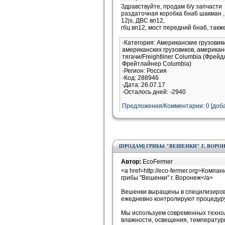
Здравствуйте, продам б/у запчасти
раздаточная коробка 6на6 шакман ,
12js, ДВС вп12,
гбц вп12, мост передний 6на6, так
Категория: Американские грузови
американских грузовиков, американ
тягачи/Freightliner Columbia (Фрей
Фрейтлайнер Columbia)
Регион: Россия
Код: 288946
Дата: 26.07.17
Осталось дней: -2940
Предложения/Комментарии: 0 [доба
[ПРОДАМ] ГРИБЫ "ВЕШЕНКИ" Г. ВОРО
Автор:
EcoFermer
<a href=http://eco-fermer.org>Ком
грибы "Вешенки" г. Воронеж</a>
Вешенки выращены в специлизиров
ежедневно контролируют процедур
Мы используем современных технол
влажности, освещения, температур