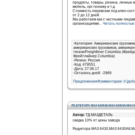
продукты, товары, резина, личные в
мебель, орг.технику и т.д.
Стоимость перевозки под ключ соста
от 2 до 12 дней.
Мы работаем как с частными лицами
организациями
... Читать полностью
Категория: Американские грузови
американских грузовиков, американ
тягачи/Freightliner Columbia (Фрей
Фрейтлайнер Columbia)
Регион: Россия
Код: 479551
Дата: 27.06.17
Осталось дней: -2969
Предложения/Комментарии: 0 [доба
РЕДУКТОРА МАЗ 6430А8,МАЗ 6430А9,МАЗ 6
Автор:
ТД МАЗДЕТАЛЬ
скидка 10% от цены завода
Редуктора МАЗ 6430,МАЗ 6430А8,М