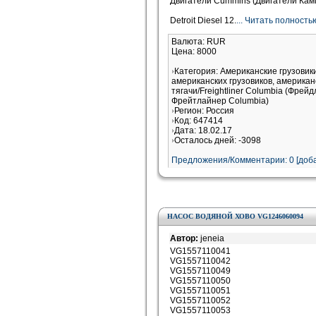
Двигатели Cummins (Двигатели Кам
Detroit Diesel 12.
... Читать полность
Валюта: RUR
Цена: 8000
Категория: Американские грузови
американских грузовиков, американ
тягачи/Freightliner Columbia (Фрей
Фрейтлайнер Columbia)
Регион: Россия
Код: 647414
Дата: 18.02.17
Осталось дней: -3098
Предложения/Комментарии: 0 [доба
НАСОС ВОДЯНОЙ ХОВО VG1246060094
Автор:
jeneia
VG1557110041
VG1557110042
VG1557110049
VG1557110050
VG1557110051
VG1557110052
VG1557110053