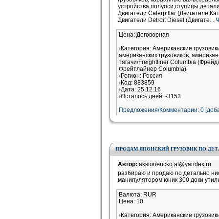
устройства,полуоси,ступицы,детали
Двигатели Caterpillar (Двигатели К
Двигатели Detroit Diesel (Двигате
...
Цена: Договорная
Категория: Американские грузови
американских грузовиков, американ
тягачи/Freightliner Columbia (Фрей
Фрейтлайнер Columbia)
Регион: Россия
Код: 883859
Дата: 25.12.16
Осталось дней: -3153
Предложения/Комментарии: 0 [доба
ПРОДАМ ЯПОНСКИЙ ГРУЗОВИК ПО ДЕ
Автор:
aksionencko.al@yandex.ru
разбираю и продаю по детально нис
манипулятором юник 300 доки утил
Валюта: RUR
Цена: 10
Категория: Американские грузови