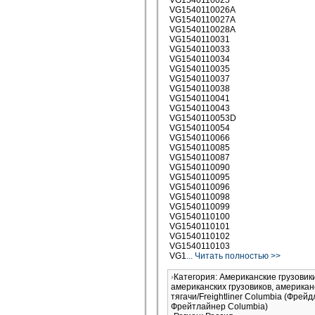
VG1540110025
VG1540110026A
VG1540110027A
VG1540110028A
VG1540110031
VG1540110033
VG1540110034
VG1540110035
VG1540110037
VG1540110038
VG1540110041
VG1540110043
VG1540110053D
VG1540110054
VG1540110066
VG1540110085
VG1540110087
VG1540110090
VG1540110095
VG1540110096
VG1540110098
VG1540110099
VG1540110100
VG1540110101
VG1540110102
VG1540110103
VG1
... Читать полностью >>
Категория: Американские грузови
американских грузовиков, американ
тягачи/Freightliner Columbia (Фрей
Фрейтлайнер Columbia)