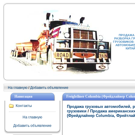
ПРОДАЖА
РАЗБОРКА Г
ГРУЗОВИКОВ:
АВТОМОБИЛИ
КИТА
На главную
/
Добавить объявление
Навигация
Freightliner Columbia (Фрейдлайнер Col
Контакты
Продажа грузовых автомобилей, р
грузовики
/
Продажа американских
(Фрейдлайнер Columbia, Фрейтлай
На главную
Добавить объявление