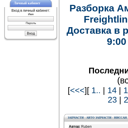
Личный кабинет
Разборка А
Вход в личный кабинет:
Имя
Freightlin
Пароль
Доставка в 
9:00
Последни
(в
[
<<<
][
1..
|
14
|
1
23
|
ЗАПЧАСТИ - АВТО ЗАПЧАСТИ - НИССА
Автор:
Ruben