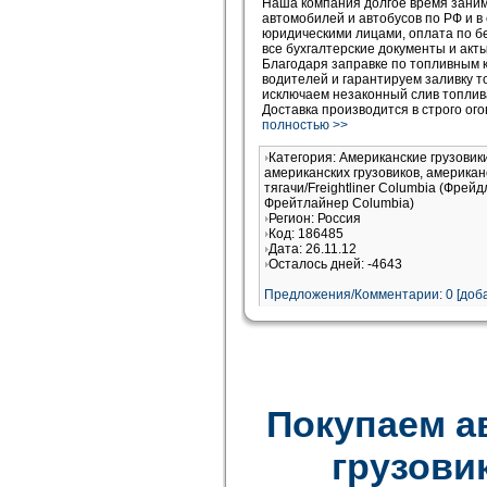
Наша компания долгое время заним
автомобилей и автобусов по РФ и в
юридическими лицами, оплата по б
все бухгалтерские документы и акт
Благодаря заправке по топливным
водителей и гарантируем заливку то
исключаем незаконный слив топлива
Доставка производится в строго ог
полностью >>
Категория: Американские грузови
американских грузовиков, американ
тягачи/Freightliner Columbia (Фрей
Фрейтлайнер Columbia)
Регион: Россия
Код: 186485
Дата: 26.11.12
Осталось дней: -4643
Предложения/Комментарии: 0 [доба
Покупаем а
грузови