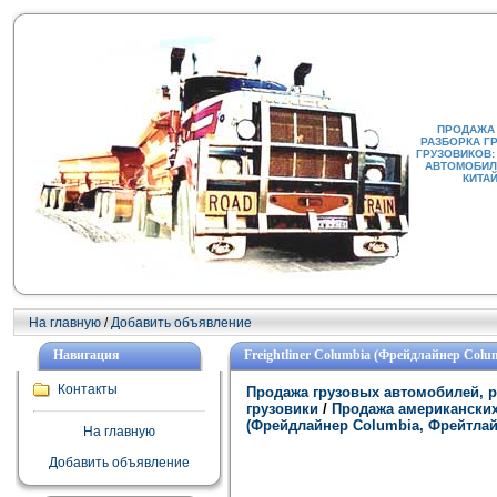
ПРОДАЖА
РАЗБОРКА Г
ГРУЗОВИКОВ:
АВТОМОБИЛИ
КИТА
На главную
/
Добавить объявление
Навигация
Freightliner Columbia (Фрейдлайнер Col
Контакты
Продажа грузовых автомобилей, р
грузовики
/
Продажа американских
(Фрейдлайнер Columbia, Фрейтлай
На главную
Добавить объявление