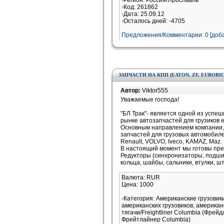
Регион: Россия/Ярославль
Код: 261862
Дата: 25.09.12
Осталось дней: -4705
Предложения/Комментарии: 0 [доба
ЗАПЧАСТИ НА КПП (EATON, ZF, EURORIC
Автор:
Viktor555
Уважаемые господа!
"БЛ Трак"- является одной из успе
рынке автозапчастей для грузиков 
Основным направлением компании, 
запчастей для грузовых автомобиле
Renault, VOLVO, Iveco, KAMAZ, Maz.
В настоящий момент мы готовы пре
Редукторы (синхронизаторы, подшип
кольца, шайбы, сальники, втулки, ш
Валюта: RUR
Цена: 1000
Категория: Американские грузови
американских грузовиков, американ
тягачи/Freightliner Columbia (Фрей
Фрейтлайнер Columbia)