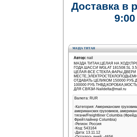
Доставка в 
9:00
МАЗДА ТИТАН
Автор:
nail
МАЗДА ТИТАН,ЦЕЛАЯ НА ХОДУ,П
ГОДА.ШАССИ WGLAT 181508.SL 3.
ЦЕЛАЯ-ВСЕ СТЕКЛА,ФАРЫ,ДВЕРИ
МЕСТЕ,ЭЛЕКТРОСТЕКЛОПОДЬЕМН
ОТДАВАТЬ ЦЕЛИКОМ 150000 РУБ.
100000 РУБ.ТНВД,КОРОБКА,МОСТ
ДЛЯ СВЯЗИ-Naildelta@mail.ru
Валюта: RUR
Категория: Американские грузови
американских грузовиков, американ
тягачи/Freightliner Columbia (Фрей
Фрейтлайнер Columbia)
Регион: Россия
Код: 543164
Дата: 13.11.12
Осталось дней: -4656