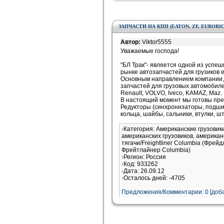
ЗАПЧАСТИ НА КПП (EATON, ZF, EURORIC
Автор:
Viktor5555
Уважаемые господа!
"БЛ Трак"- является одной из успе
рынке автозапчастей для грузиков 
Основным направлением компании, 
запчастей для грузовых автомобиле
Renault, VOLVO, Iveco, KAMAZ, Maz.
В настоящий момент мы готовы пре
Редукторы (синхронизаторы, подшип
кольца, шайбы, сальники, втулки, ш
Категория: Американские грузови
американских грузовиков, американ
тягачи/Freightliner Columbia (Фрей
Фрейтлайнер Columbia)
Регион: Россия
Код: 933262
Дата: 26.09.12
Осталось дней: -4705
Предложения/Комментарии: 0 [доба