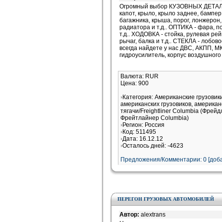
Огромный выбор КУЗОВНЫХ ДЕТАЛЕ
капот, крыло, крыло заднее, бампе
багажника, крыша, порог, лонжерон,
радиатора и т.д.. ОПТИКА - фара, п
т.д.. ХОДОВКА - стойка, рулевая рей
рычаг, балка и т.д.. СТЕКЛА - лобов
всегда найдете у нас ДВС, АКПП, М
гидроусилитель, корпус воздушного
Валюта: RUR
Цена: 900
Категория: Американские грузови
американских грузовиков, американ
тягачи/Freightliner Columbia (Фрей
Фрейтлайнер Columbia)
Регион: Россия
Код: 511495
Дата: 16.12.12
Осталось дней: -4623
Предложения/Комментарии: 0 [доба
ПЕРЕГОН ГРУЗОВЫХ АВТОМОБИЛЕЙ
Автор:
alextrans