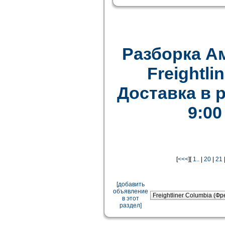
Разборка А
Freightlin
Доставка в 
9:00
[
<<<
][
1..
|
20
|
21
[добавить
объявление
в этот
раздел]