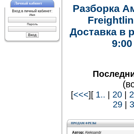
Личный кабинет
Разборка А
Вход в личный кабинет:
Имя
Freightlin
Пароль
Доставка в 
9:00
Последни
(в
[
<<<
][
1..
|
20
|
2
29
|
ПРОДАМ ФРЕЗЫ
Автор:
Aleksandr