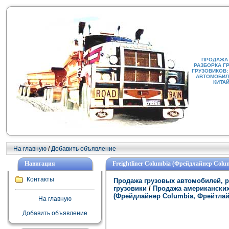
ПРОДАЖА
РАЗБОРКА Г
ГРУЗОВИКОВ:
АВТОМОБИЛИ
КИТА
На главную
/
Добавить объявление
Навигация
Freightliner Columbia (Фрейдлайнер Col
Контакты
Продажа грузовых автомобилей, р
грузовики
/
Продажа американских
(Фрейдлайнер Columbia, Фрейтлай
На главную
Добавить объявление