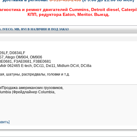
гностика и ремнот двигателей Cummins, Detroit diesel, Caterpil
КПП, редуктора Eaton, Meritor. Выезд.
O, IVECO, MB, RVI В НАЛИЧИИ И ПОД ЗАКАЗ
26LF, D0834LF
57, Atego OM904, OM906
F2BE0681, F3AE0681, F3BE0681
idr 062465 E-tech, DCi11, Dxi11, Midlum DCi4, DCi8a
ая, шатуны, распредвалы, головки и т.д.
и/Продажа американских грузовиков,
Columbia (Фрейдлайнер Columbia,
вить]