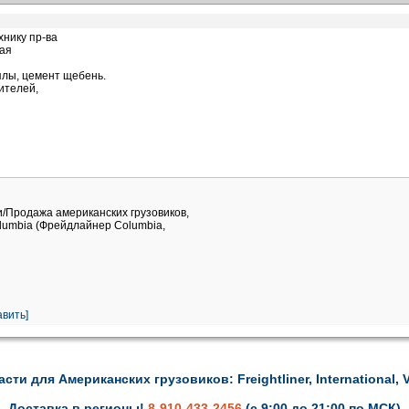
хнику пр-ва
вая
лы, цемент щебень.
ителей,
и/Продажа американских грузовиков,
Columbia (Фрейдлайнер Columbia,
вить]
асти для Американских грузовиков: Freightliner, International, V
Доставка в регионы!
8-910-433-2456
(с 9:00 до 21:00 по МСК)