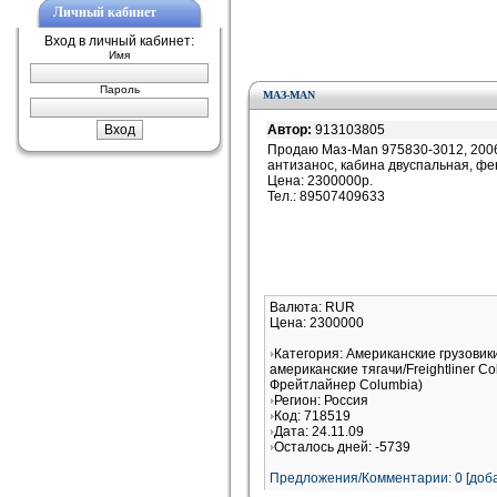
Личный кабинет
Вход в личный кабинет:
Имя
Пароль
МАЗ-MAN
Автор:
913103805
Продаю Маз-Man 975830-3012, 2006г.в
антизанос, кабина двуспальная, фен 
Цена: 2300000р.
Тел.: 89507409633
Валюта: RUR
Цена: 2300000
Категория: Американские грузовик
американские тягачи/Freightliner 
Фрейтлайнер Columbia)
Регион: Россия
Код: 718519
Дата: 24.11.09
Осталось дней: -5739
Предложения/Комментарии: 0 [доба