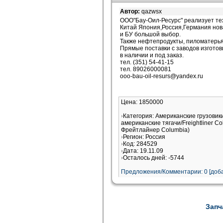
Автор:
qazwsx
OOO"Бау-Оил-Ресурс" реализует те
Китай Япония,Россия,Германия но
и БУ большой выбор.
Также нефтепродукты, пиломатерья
Прямые поставки с заводов изготов
в наличии и под заказ.
тел. (351) 54-41-15
тел. 89026000081
ooo-bau-oil-resurs@yandex.ru
Цена: 1850000
Категория: Американские грузовик
американские тягачи/Freightliner 
Фрейтлайнер Columbia)
Регион: Россия
Код: 284529
Дата: 19.11.09
Осталось дней: -5744
Предложения/Комментарии: 0 [доба
Запч