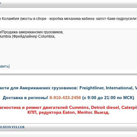
Р
 Коламбия (мосты в сборе - коробка механика-кабина- капот-баки-гидроусили
и/Продажа американских грузовиков,
Columbia (Фрейдлайнер Columbia,
вить]
асти для Американских грузовиков: Freightliner, International, V
Доставка в регионы!
8-910-433-2456
(с 9:00 до 21:00 по МСК)
гностика и ремнот двигателей Cummins, Detroit diesel, Caterpil
КПП, редуктора Eaton, Meritor. Выезд.
 EATON FULLER