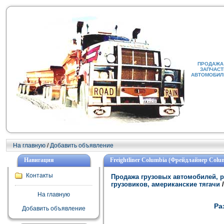
ПРОДАЖА 
ЗАПЧАСТ
АВТОМОБИЛИ
На главную
/
Добавить объявление
Навигация
Freightliner Columbia (Фрейдлайнер Col
Контакты
Продажа грузовых автомобилей, р
грузовиков, американские тягачи
/
На главную
Ра
Добавить объявление