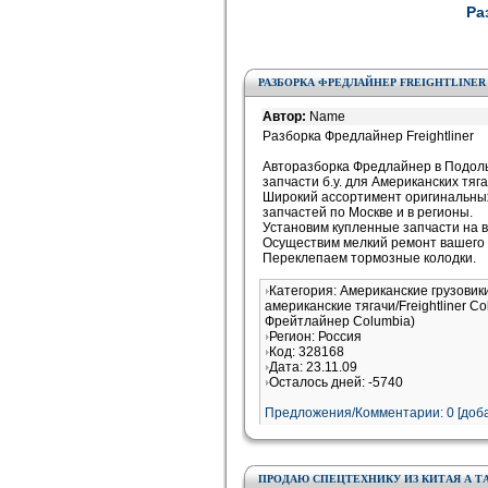
Ра
РАЗБОРКА ФРЕДЛАЙНЕР FREIGHTLINER
Автор:
Name
Разборка Фредлайнер Freightliner
Авторазборка Фредлайнер в Подольс
запчасти б.у. для Американских тя
Широкий ассортимент оригинальных 
запчастей по Москве и в регионы.
Установим купленные запчасти на 
Осуществим мелкий ремонт вашего 
Переклепаем тормозные колодки.
Категория: Американские грузовик
американские тягачи/Freightliner 
Фрейтлайнер Columbia)
Регион: Россия
Код: 328168
Дата: 23.11.09
Осталось дней: -5740
Предложения/Комментарии: 0 [доба
ПРОДАЮ СПЕЦТЕХНИКУ ИЗ КИТАЯ А Т