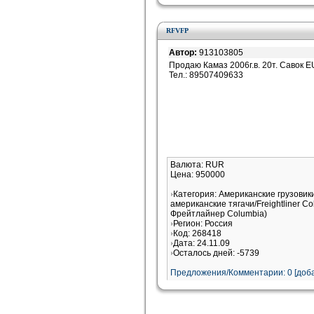
RFVFP
Автор:
913103805
Продаю Камаз 2006г.в. 20т. Савок 
Тел.: 89507409633
Валюта: RUR
Цена: 950000
Категория: Американские грузовик
американские тягачи/Freightliner 
Фрейтлайнер Columbia)
Регион: Россия
Код: 268418
Дата: 24.11.09
Осталось дней: -5739
Предложения/Комментарии: 0 [доба