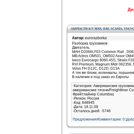
Диа
ЗАПЧАСТИ Б/У MAN, DAF, SCANIA, VOLV
Автор:
eurorazborka
Разборка грузовиков
Двигатель
МАН D2066LF03 Common Rail , D08
MB Actros OM501, OM502 Axsor OM4
Iveco Eurocargo 8060.45S, Stralis 
RVI Premium, Magnum Midr 062356, M
Volvo FH D12C, D12D, D13A
А тек же блоки, коленвалы, поршнев
В наличии и под заказ из Европы
Категория: Американские грузовик
американские тягачи/Freightliner 
Фрейтлайнер Columbia)
Регион: Россия
Код: 648945
Дата: 18.11.09
Осталось дней: -5746
Предложения/Комментарии: 0 [доба