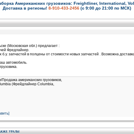
зборка Американских грузовиков: Freightliner, International, Vol
Доставка в регионы!
8-910-433-2456
(с 9:00 до 21:00 по МСК)
ке (Московская обл.) предлагает :
гачей Фредлайнер.
б.у. запчастей в полцены от стоимости новых запчастей . Возможна доставк
ваш автомобиль.
грузовика.
и/Продажа американских грузовиков,
Columbia (Фрейдлайнер Columbia,
вить]
АКЖЕ УРАЛЫ