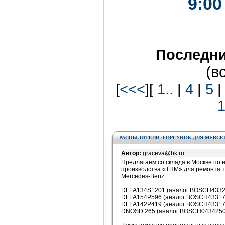
9:00
Последни
(в
[
<<<
][
1..
|
4
|
5
РАСПЫЛИТЕЛИ ФОРСУНОК ДЛЯ MERCE
Автор:
graceva@bk.ru
Предлагаем со склада в Москве по
производства «ТНМ» для ремонта 
Mercedes-Benz
DLLA134S1201 (аналог BOSCH433271
DLLA154P596 (аналог BOSCH4331714
DLLA142P419 (аналог BOSCH4331712
DNOSD 265 (аналог BOSCH043425012