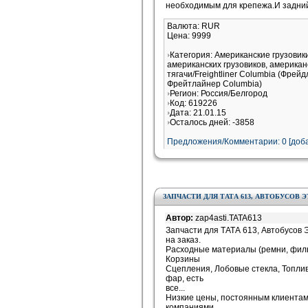
необходимым для крепежа.И задний
Валюта: RUR
Цена: 9999
Категория: Американские грузови
американских грузовиков, американ
тягачи/Freightliner Columbia (Фрей
Фрейтлайнер Columbia)
Регион: Россия/Белгород
Код: 619226
Дата: 21.01.15
Осталось дней: -3858
Предложения/Комментарии: 0 [доба
ЗАПЧАСТИ ДЛЯ ТАТА 613, АВТОБУСОВ 
Автор:
zap4asti.TATA613
Запчасти для ТАТА 613, Автобусов 
на заказ.
Расходные материалы (ремни, фильтр
Корзины
Сцепления, Лобовые стекла, Топли
фар, есть
все...
Низкие цены, постоянным клиентам
компаниями