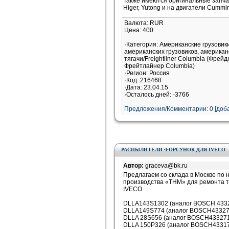
Также имеются оригинальные запчас
Higer, Yutong и на двигатели Cummi
Валюта: RUR
Цена: 400
Категория: Американские грузови
американских грузовиков, американ
тягачи/Freightliner Columbia (Фрей
Фрейтлайнер Columbia)
Регион: Россия
Код: 216468
Дата: 23.04.15
Осталось дней: -3766
Предложения/Комментарии: 0 [доба
РАСПЫЛИТЕЛИ ФОРСУНОК ДЛЯ IVECO
Автор:
graceva@bk.ru
Предлагаем со склада в Москве по
производства «ТНМ» для ремонта 
IVECO
DLLA143S1302 (аналог BOSCH 43327
DLLA149S774 (аналог BOSCH4332713
DLLA 28S656 (аналог BOSCH4332713
DLLA 150P326 (аналог BOSCH433171