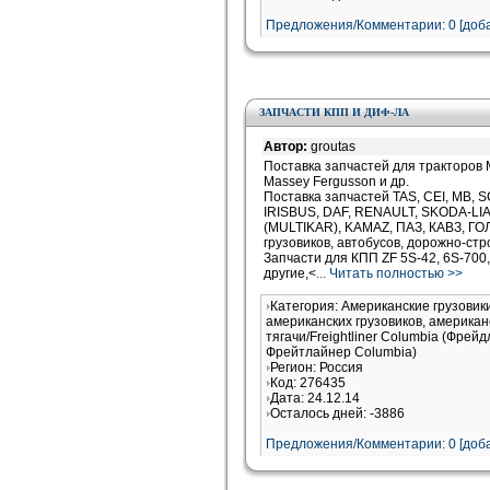
Предложения/Комментарии: 0 [доба
ЗАПЧАСТИ КПП И ДИФ-ЛА
Автор:
groutas
Поставка запчастей для тракторов M
Massey Fergusson и др.
Поставка запчастей TAS, CEI, MB,
IRISBUS, DAF, RENAULT, SKODA-LIAZ
(MULTIKAR), KAMAZ, ПАЗ, КАВЗ, ГО
грузовиков, автобусов, дорожно-стр
Запчасти для КПП ZF 5S-42, 6S-700, 
другие,<
... Читать полностью >>
Категория: Американские грузови
американских грузовиков, американ
тягачи/Freightliner Columbia (Фрей
Фрейтлайнер Columbia)
Регион: Россия
Код: 276435
Дата: 24.12.14
Осталось дней: -3886
Предложения/Комментарии: 0 [доба