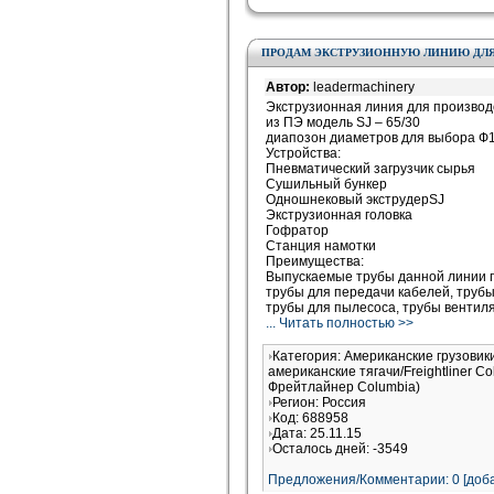
ПРОДАМ ЭКСТРУЗИОННУЮ ЛИНИЮ ДЛЯ
Автор:
leadermachinery
Экструзионная линия для произво
из ПЭ модель SJ – 65/30
диапозон диаметров для выбора Ф
Устройства:
Пневматический загрузчик сырья
Сушильный бункер
Одношнековый экструдерSJ
Экструзионная головка
Гофратор
Станция намотки
Преимущества:
Выпускаемые трубы данной линии 
трубы для передачи кабелей, труб
трубы для пылесоса, трубы вентил
... Читать полностью >>
Категория: Американские грузовик
американские тягачи/Freightliner 
Фрейтлайнер Columbia)
Регион: Россия
Код: 688958
Дата: 25.11.15
Осталось дней: -3549
Предложения/Комментарии: 0 [доба