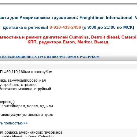
асти для Американских грузовиков: Freightliner, International, V
Доставка в регионы!
8-910-433-2456
(с 9:00 до 21:00 по МСК)
гностика и ремнот двигателей Cummins, Detroit diesel, Caterpil
КПП, редуктора Eaton, Meritor. Выезд.
 КАНАЛИЗАЦИОННЫХ ТРУБ ИЗ ПВХ Ф50-160ММ С РАСТРУБОМ
П Ф50,110,160мм c раструбом
овка, вакуумкалибровочная
устройство, отрезное
убовочнвая машина, струйный
перевод).
. Контейнерам, морем, жд, или
авим услуги установки и пуско-
ать полностью >>
и/Продажа американских грузовиков,
Columbia (Фрейдлайнер Columbia,