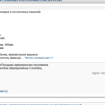
Я СТЕННОВЫХ И ПОТОЛОЧНЫХ ПАНЕЛЕЙ ИЗ ПВХ
енновых и потолочных панелей
.
омп.
мм, 300мм
2мм
билка, мукомольная машина
ситель (миксер)
... Читать полностью >>
и/Продажа американских грузовиков,
Columbia (Фрейдлайнер Columbia,
Адрес: Ки
вить]