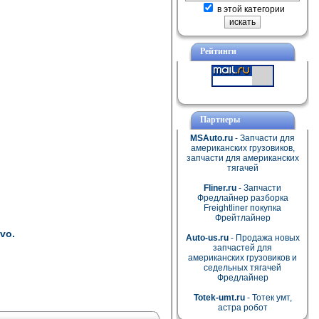
в этой категории
Рейтинги
Партнеры
MSAuto.ru
- Запчасти для
американских грузовиков,
запчасти для американских
тягачей
Fliner.ru
- Запчасти
Фредлайнер разборка
Freightliner покупка
Фрейтлайнер
vo.
Auto-us.ru
- Продажа новых
запчастей для
американских грузовиков и
седельных тягачей
Фредлайнер
Totek-umt.ru
- Тотек умт,
астра робот