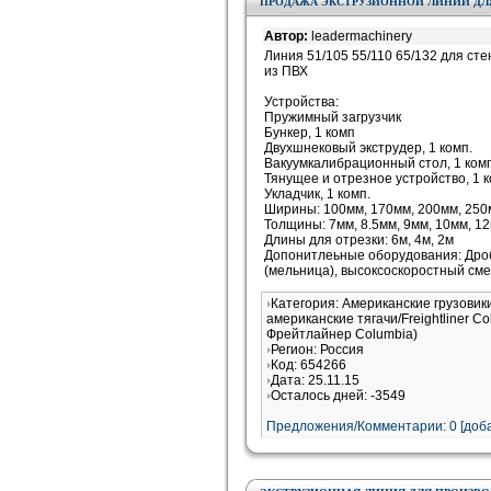
ПРОДАЖА ЭКСТРУЗИОННОЙ ЛИНИИ ДЛ
Автор:
leadermachinery
Линия 51/105 55/110 65/132 для ст
из ПВХ
Устройства:
Пружимный загрузчик
Бункер, 1 комп
Двухшнековый экструдер, 1 комп.
Вакуумкалибрационный стол, 1 комп
Тянущее и отрезное устройство, 1 к
Укладчик, 1 комп.
Ширины: 100мм, 170мм, 200мм, 250
Толщины: 7мм, 8.5мм, 9мм, 10мм, 1
Длины для отрезки: 6м, 4м, 2м
Допонитлеьные оборудования: Дро
(мельница), высоксоскоростный сме
Категория: Американские грузовик
американские тягачи/Freightliner 
Фрейтлайнер Columbia)
Регион: Россия
Код: 654266
Дата: 25.11.15
Осталось дней: -3549
Предложения/Комментарии: 0 [доба