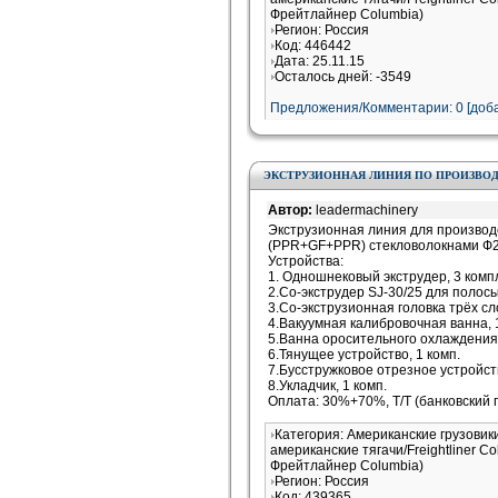
Фрейтлайнер Columbia)
Регион: Россия
Код: 446442
Дата: 25.11.15
Осталось дней: -3549
Предложения/Комментарии: 0 [доба
ЭКСТРУЗИОННАЯ ЛИНИЯ ПО ПРОИЗВОД
Автор:
leadermachinery
Экструзионная линия для производ
(PPR+GF+PPR) стекловолокнами Ф
Устройства:
1. Одношнековый экструдер, 3 комп
2.Со-экструдер SJ-30/25 для полосы
3.Со-экструзионная головка трёх 
4.Вакуумная калибровочная ванна, 
5.Ванна оросительного охлаждения,
6.Тянущее устройство, 1 комп.
7.Бусстружковое отрезное устройств
8.Укладчик, 1 комп.
Оплата: 30%+70%, T/T (банковский 
Категория: Американские грузовик
американские тягачи/Freightliner 
Фрейтлайнер Columbia)
Регион: Россия
Код: 439365