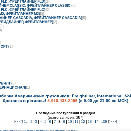
 FLD, ФРЕЙТЛАЙНЕР FLD)
[2]
ЙНЕР CLASSIC, ФРЕЙТЛАЙНЕР CLASSIC)
[0]
 FLC, ФРЕЙТЛАЙНЕР FLC)
[0]
M2, ФРЕЙТЛАЙНЕР M2)
[0]
ЛАЙНЕР CASCADIA, ФРЕЙТЛАЙНЕР CASCADIA)
[5]
ФРЕЙДЛАЙНЕР, ФРЕЙТЛАЙНЕР)
[2]
[0]
0]
]
ОРТ)
[1]
РБИЛТ)
[0]
ТЕРНАЦИОНАЛ)
[1]
зборка Американских грузовиков: Freightliner, International, Vol
Доставка в регионы!
8-910-433-2456
(с 9:00 до 21:00 по МСК)
Последние поступления в раздел
(всего записей: 387)
[
<<<
][
1..
|
2
|
3
|
4
|
5
|
6
|
7
|
8
|
9
|
10
|
11
|
12
|
13
|
14
|
..39
][
>>>
]