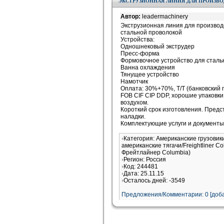
ЭКСТРУЗИОННАЯ ЛИНИЯ ДЛЯ ПРОИЗВ
Автор:
leadermachinery
Экструзионная линия для произво
стальной проволокой
Устройства:
Одношнековый экструдер
Пресс-форма
Формовочное устройство для сталь
Ванна охлаждения
Тянущее устройство
Намотчик
Оплата: 30%+70%, T/T (банковский 
FOB CIF CIP DDP, хорошие упаковки
воздухом.
Короткий срок изготовления. Предст
наладки.
Комплектующие услуги и документы 
Категория: Американские грузовик
американские тягачи/Freightliner 
Фрейтлайнер Columbia)
Регион: Россия
Код: 244481
Дата: 25.11.15
Осталось дней: -3549
Предложения/Комментарии: 0 [доба