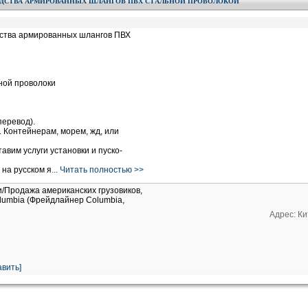
ОДСТВА АРМИРОВАННЫХ ШЛАНГОВ ПВХ СТАЛЬНОЙ ПРОВОЛОКОЙ
дства армированных шлангов ПВХ
ной проволоки
перевод).
. Контейнерам, морем, жд, или
авим услуги установки и пуско-
на русском я
... Читать полностью >>
и/Продажа американских грузовиков,
Columbia (Фрейдлайнер Columbia,
Адрес: Ки
вить]