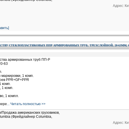
Адрес: Ки
вить]
СТВУ СТЕКЛОПЛАСТИКОВЫХ ППР АРМИРОВАННЫХ ТРУБ, ТРЕХСЛОЙНОЙ, 20-63ММ
ства армированных труб ПП-Р
20-63
л.
 маркировки, 1 комп.
слоев PPR+GF+PPR
1 комп.
 1 комп.
о, 1 компл.
пере
... Читать полностью >>
и/Продажа американских грузовиков,
Columbia (Фрейдлайнер Columbia,
Адрес: Ки