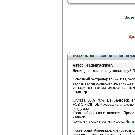
Запч
Диа
ПРОДАЕМ, ЭКСТРУЗИОННАЯ ЛИНИЯ ДЛЯ
Автор:
leadermachinery
Линия для канализационных труб П
Основный экструдер LSJ-90/33, гол
ванна, ванна охлаждения, тянущее 
устройство, автоматическая растр
принтер.
Оплата: 30%+70%, T/T (банковский 
FOB CIF CIP DDP, хорошие упаковки
воздухом.
Короткий срок изготовления. Предст
наладки.
Комплектующие услуги и док
... Чит
Категория: Американские грузовик
американские тягачи/Freightliner 