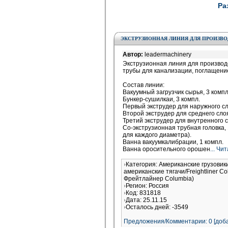
Ра
ЭКСТРУЗИОННАЯ ЛИНИЯ ДЛЯ ПРОИЗВО
Автор:
leadermachinery
Экструзионная линия для произво
трубы для канализации, поглащение
Состав линии:
Вакуумный загрузчик сырья, 3 компл
Бункер-сушилкаи, 3 компл.
Первый экструдер для наружного сл
Второй экструдер для среднего слоя
Третий экструдер для внутренного с
Со-экструзионная трубная головка,
для каждого диаметра).
Ванна вакуумкалибрации, 1 компл.
Ванна оросительного орошен
... Чи
Категория: Американские грузовик
американские тягачи/Freightliner 
Фрейтлайнер Columbia)
Регион: Россия
Код: 831818
Дата: 25.11.15
Осталось дней: -3549
Предложения/Комментарии: 0 [доба