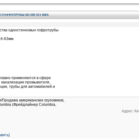
 ГОФРОТРУБЫ ИЗ ПП ПЭ ПВХ
дства одностенновых гофротрубы
16-63мм.
главно применяются в сфере
ы канализации промывателя,
яции, трубы для автомабилей и
и/Продажа американских грузовиков,
Columbia (Фрейдлайнер Columbia,
Адрес: Ки
вить]