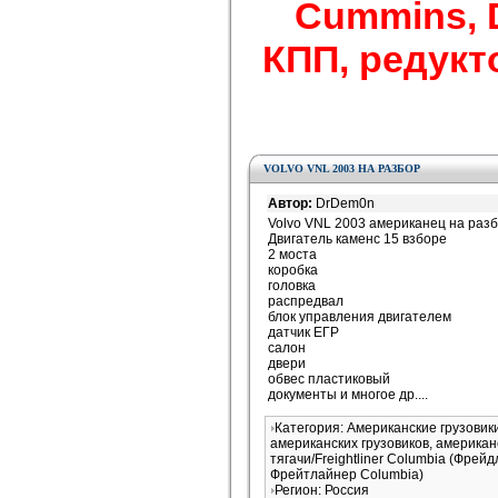
Cummins, De
КПП, редукто
VOLVO VNL 2003 НА РАЗБОР
Автор:
DrDem0n
Volvo VNL 2003 американец на разб
Двигатель каменс 15 взборе
2 моста
коробка
головка
распредвал
блок управления двигателем
датчик ЕГР
салон
двери
обвес пластиковый
документы и многое др....
Категория: Американские грузови
американских грузовиков, американ
тягачи/Freightliner Columbia (Фрей
Фрейтлайнер Columbia)
Регион: Россия