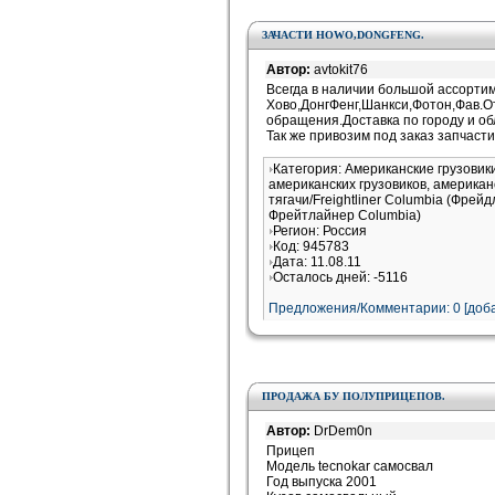
ЗАЧАСТИ HOWO,DONGFENG.
Автор:
avtokit76
Всегда в наличии большой ассортим
Хово,ДонгФенг,Шанкси,Фотон,Фав.От
обращения.Доставка по городу и об
Так же привозим под заказ запчасти
Категория: Американские грузови
американских грузовиков, американ
тягачи/Freightliner Columbia (Фрей
Фрейтлайнер Columbia)
Регион: Россия
Код: 945783
Дата: 11.08.11
Осталось дней: -5116
Предложения/Комментарии: 0 [доба
ПРОДАЖА БУ ПОЛУПРИЦЕПОВ.
Автор:
DrDem0n
Прицеп
Модель tecnokar самосвал
Год выпуска 2001