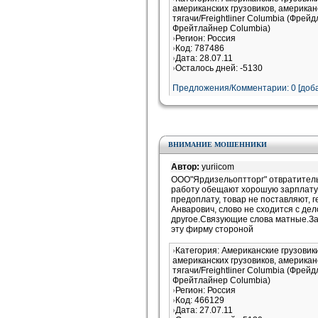
американских грузовиков, американ
тягачи/Freightliner Columbia (Фрей
Фрейтлайнер Columbia)
Регион: Россия
Код: 787486
Дата: 28.07.11
Осталось дней: -5130
Предложения/Комментарии: 0 [доба
ВНИМАНИЕ МОШЕННИКИ
Автор:
yuriicom
ООО"Ярдизельоптторг" отвратитель
работу обещают хорошую зарплату,
предоплату, товар не поставляют, 
Анварович, слово не сходится с дел
другое.Связующие слова матные.Зас
эту фирму стороной
Категория: Американские грузови
американских грузовиков, американ
тягачи/Freightliner Columbia (Фрей
Фрейтлайнер Columbia)
Регион: Россия
Код: 466129
Дата: 27.07.11