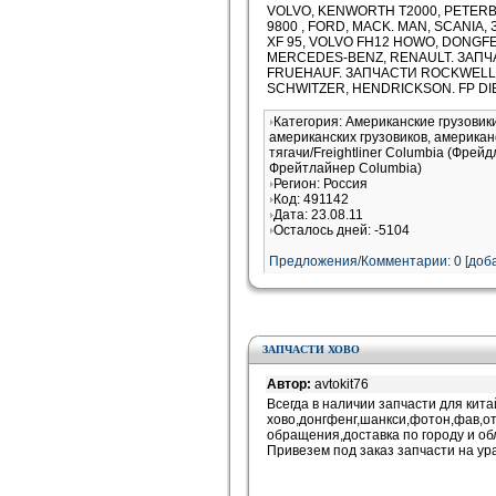
VOLVO, KENWORTH T2000, PETERBIL
9800 , FORD, MACK. MAN, SCANIA,
XF 95, VOLVO FH12 HOWO, DONGFE
MERCEDES-BENZ, RENAULT. ЗАПЧА
FRUEHAUF. ЗАПЧАСТИ ROCKWELL, 
SCHWITZER, HENDRICKSON. FP DI
Категория: Американские грузови
американских грузовиков, американ
тягачи/Freightliner Columbia (Фрей
Фрейтлайнер Columbia)
Регион: Россия
Код: 491142
Дата: 23.08.11
Осталось дней: -5104
Предложения/Комментарии: 0 [доба
ЗАПЧАСТИ ХОВО
Автор:
avtokit76
Всегда в наличии запчасти для кита
хово,донгфенг,шанкси,фотон,фав,от
обращения,доставка по городу и об
Привезем под заказ запчасти на ур