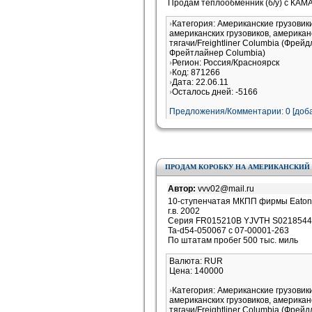
Продам теплообменник (б/у) с КАМА
Категория: Американские грузови
американских грузовиков, американ
тягачи/Freightliner Columbia (Фрей
Фрейтлайнер Columbia)
Регион: Россия/Красноярск
Код: 871266
Дата: 22.06.11
Осталось дней: -5166
Предложения/Комментарии: 0 [доба
ПРОДАМ КОРОБКУ НА АМЕРИКАНСКИЙ 
Автор:
vvv02@mail.ru
10-ступенчатая МКПП фирмы Eaton 
г.в. 2002
Серия FR015210B YJVTH S0218544
Ta-d54-050067 c 07-00001-263
По штатам пробег 500 тыс. миль
Валюта: RUR
Цена: 140000
Категория: Американские грузови
американских грузовиков, американ
тягачи/Freightliner Columbia (Фрей