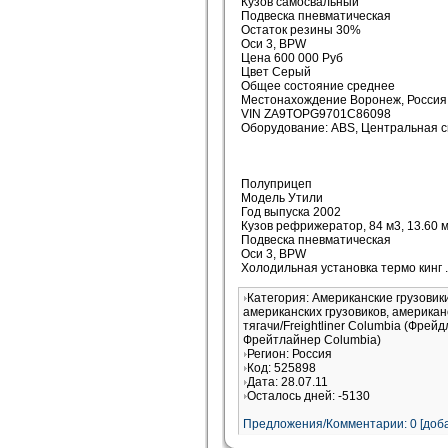
Кузов самосвальный
Подвеска пневматическая
Остаток резины 30%
Оси 3, BPW
Цена 600 000 Руб
Цвет Серый
Общее состояние среднее
Местонахождение Воронеж, Россия
VIN ZA9TOPG9701C86098
Оборудование: ABS, Центральная с
Полуприцеп
Модель Утили
Год выпуска 2002
Кузов рефрижератор, 84 м3, 13.60 
Подвеска пневматическая
Оси 3, BPW
Холодильная установка термо кинг
Категория: Американские грузови
американских грузовиков, американ
тягачи/Freightliner Columbia (Фрей
Фрейтлайнер Columbia)
Регион: Россия
Код: 525898
Дата: 28.07.11
Осталось дней: -5130
Предложения/Комментарии: 0 [доба