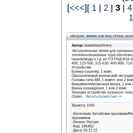
[
<<<
][
1
|
2
|
3
|
4
ПРОДАМ, ЛИНИЯ ДЛЯ ПНД ТРУБЫ, ВО
Автор:
leadermachinery
Экструзионная линия для напорных 
теплоизоляционных труб-оболочек,
газопровода и т.д. из ПЭ ПНД Ф16-63
400, 225-500, 315-630, 400-800, 71
Устройства:
Бункер-сушилка, 1 комп.
Одношнековый конический экструдер
Головка типа BM, 1 компл. или 2 ком
Вакуумкалибровочная ванна, 1 или 
Ванна охлаждения, 1 или 2 комп
Тянущее устройство гусенного типа,
Отрез
... Читать полностью >>
Валюта: USD
Категория: Китайские грузовики/Ре
грузовиков
Регион: Россия
Код: 166462
Дата: 25.11.15