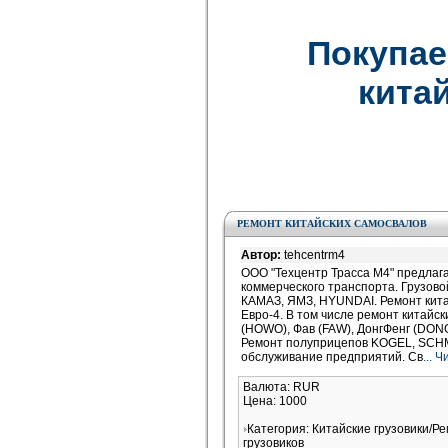
Покупае
китай
РЕМОНТ КИТАЙСКИХ САМОСВАЛОВ
Автор:
tehcentrm4
ООО "Техцентр Трасса М4" предлага
коммерческого транспорта. Грузо
КАМАЗ, ЯМЗ, HYUNDAI. Ремонт кита
Евро-4. В том числе ремонт китайс
(HOWO), Фав (FAW), ДонгФенг (DON
Ремонт полуприцепов KOGEL, SCHM
обслуживание предприятий. Св
... 
Валюта: RUR
Цена: 1000
Категория: Китайские грузовики/Ре
грузовиков