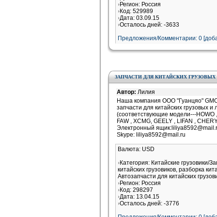
Регион: Россия
Код: 529989
Дата: 03.09.15
Осталось дней: -3633
Предложения/Комментарии: 0 [доба
ЗАПЧАСТИ ДЛЯ КИТАЙСКИХ ГРУЗОВЫХ
Автор:
Лилия
Наша компания ООО "Гуанцяо" GMO
запчасти для китайских грузовых и
(соответствующие модели---HOWO 
FAW , XCMG, GEELY , LIFAN , CHERY
Электронный ящик:liliya8592@mail.
Skype: liliya8592@mail.ru
Валюта: USD
Категория: Китайские грузовики/З
китайских грузовиков, разборка кит
Автозапчасти для китайских грузов
Регион: Россия
Код: 298297
Дата: 13.04.15
Осталось дней: -3776