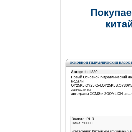
Покупае
китай
ОСНОВНОЙ ГИДРАВЛИЧЕСКИЙ НАСОС 
Автор:
chell880
Новый Основной гидравлический на
модели
QY25K5,QY25K5-I,QY25K5S,QY30K5,Q
запчасти на
автокраны XCMG и ZOOMLION в нали
Валюта: RUR
Цена: 50000
Категория: Китайские грузовики/З