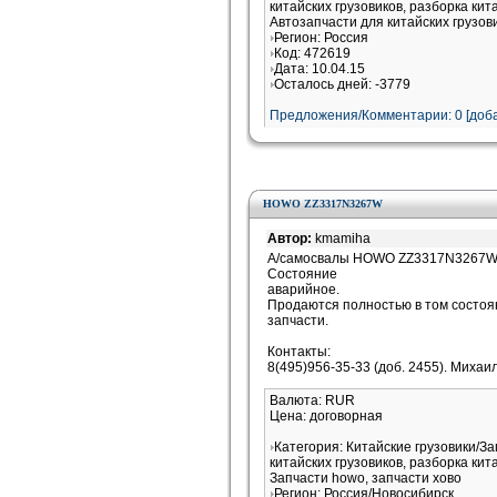
китайских грузовиков, разборка кит
Автозапчасти для китайских грузов
Регион: Россия
Код: 472619
Дата: 10.04.15
Осталось дней: -3779
Предложения/Комментарии: 0 [доба
HOWO ZZ3317N3267W
Автор:
kmamiha
А/самосвалы HOWO ZZ3317N3267W (8
Состояние
аварийное.
Продаются полностью в том состоян
запчасти.
Контакты:
8(495)956-35-33 (доб. 2455). Михаил
Валюта: RUR
Цена: договорная
Категория: Китайские грузовики/З
китайских грузовиков, разборка кит
Запчасти howo, запчасти хово
Регион: Россия/Новосибирск