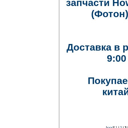
запчасти How
(Фотон)
Доставка в 
9:00
Покупае
китай
[
<<<
][
1
|
2
|
3