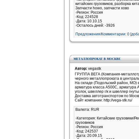
китайских грузовиков, разборка кит
Запчасти howo, запчасти хово
Регион: Россия
Код: 224528
Дата: 10.10.15
Осталось дней: -3926
Предложения/Комментарии: 0 [доба
МЕТАЛЛОПРОКАТ В МОСКВЕ
Автор:
vegastk
ГРУППА ВЕГА (Компания-металлотре
черного металлопроката в централ
На складе (Подольский район, МО) 
арматура класса А500С, арматура А
уголок, швеллер г/к и швеллер гнут
Доставка автотранспортом по Моск
Сайт компании: http://vega-stk.ru/
Валюта: RUR
Категория: Китайские грузовики/Ре
грузовиков
Регион: Россия
Код: 242537
Дата: 20.09.15