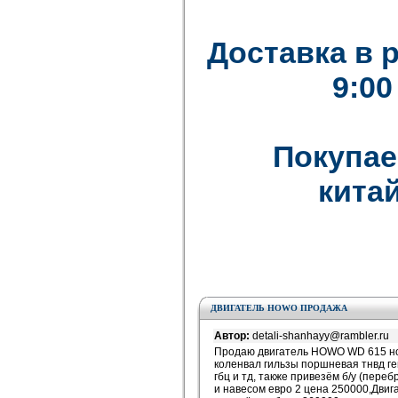
Доставка в 
9:00
Покупае
китай
ДВИГАТЕЛЬ HOWO ПРОДАЖА
Автор:
detali-shanhayy@rambler.ru
Продаю двигатель HOWO WD 615 нов
коленвал гильзы поршневая тнвд г
гбц и тд, также привезём б/у (переб
и навесом евро 2 цена 250000,Дви