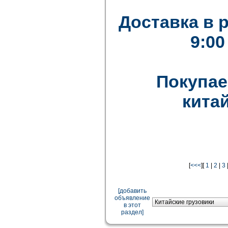
Доставка в 
9:00
Покупае
китай
[
<<<
][
1
|
2
|
3
[добавить
объявление
в этот
раздел]