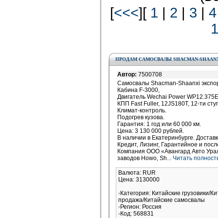
[
<<<
][
1
|
2
|
3
|
4
ПРОДАМ САМОСВАЛЫ SHACMAN-SHAANXI 
Автор:
7500708
Самосвалы Shacman-Shaanxi экспо
Кабина F-3000,
Двигатель Wechai Power WP12.375E
КПП Fast Fuller, 12JS180T, 12-ти ст
Климат-контроль.
Подогрев кузова.
Гарантия: 1 год или 60 000 км.
Цена: 3 130 000 рублей.
В наличии в Екатеринбурге. Доставк
Кредит, Лизинг, Гарантийное и пос
Компания ООО «Авангард Авто Ура
заводов Howo, Sh
... Читать полност
Валюта: RUR
Цена: 3130000
Категория: Китайские грузовики/Ки
продажа/Китайские самосвалы
Регион: Россия
Код: 568831