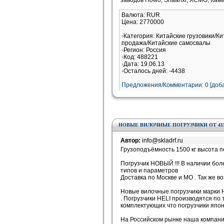
заводов Howo, Shaanxi, XCMG, Кам
Валюта: RUR
Цена: 2770000
Категория: Китайские грузовики/Ки
продажа/Китайские самосвалы
Регион: Россия
Код: 488221
Дата: 19.06.13
Осталось дней: -4438
Предложения/Комментарии: 0 [доба
НОВЫЕ ВИЛОЧНЫЕ ПОГРУЗЧИКИ ОТ 415 
Автор:
info@skladrf.ru
Грузоподъёмность 1500 кг высота 
Погрузчик НОВЫЙ !!! В наличии бол
типов и параметров
Доставка по Москве и МО . Так же в
Новые вилочные погрузчики марки 
. Погрузчики HELI производятся по 
комплектующих что погрузчики япо
На Российском рынке наша компания