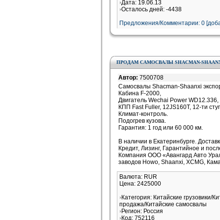
Дата: 19.06.13
Осталось дней: -4438
Предложения/Комментарии: 0 [доба
ПРОДАМ САМОСВАЛЫ SHACMAN-SHAANXI 
Автор:
7500708
Самосвалы Shacman-Shaanxi экспо
Кабина F-2000,
Двигатель Wechai Power WD12.336, 
КПП Fast Fuller, 12JS160T, 12-ти ст
Климат-контроль.
Подогрев кузова.
Гарантия: 1 год или 60 000 км.
В наличии в Екатеринбурге. Доставк
Кредит, Лизинг, Гарантийное и пос
Компания ООО «Авангард Авто Ура
заводов Howo, Shaanxi, XCMG, Кам
Валюта: RUR
Цена: 2425000
Категория: Китайские грузовики/Ки
продажа/Китайские самосвалы
Регион: Россия
Код: 752116