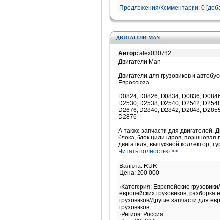
Предложения/Комментарии: 0 [доба
ДВИГАТЕЛИ MAN
Автор:
alex030782
Двигатели Man
Двигатели для грузовиков и автобус
Евросоюза.
D0824, D0826, D0834, D0836, D0846
D2530, D2538, D2540, D2542, D2548
D2676, D2840, D2842, D2848, D2855
D2876
А также запчасти для двигателей. Д
блока, блок цилиндров, поршневая г
двигателя, выпускной коллектор, ту
Читать полностью >>
Валюта: RUR
Цена: 200 000
Категория: Европейские грузовики
европейских грузовиков, разборка 
грузовиков/Другие запчасти для ев
грузовиков
Регион: Россия