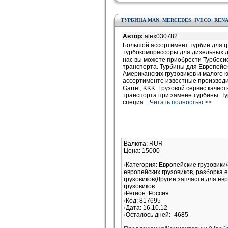
ТУРБИНА MAN, MERCEDES, IVECO, RENAU
Автор:
alex030782
Большой ассортимент турбин для г
турбокомпрессоры для дизельных дв
нас вы можете приобрести Турбоси
транспорта. Турбины для Европейск
Американских грузовиков и малого 
ассортименте известные производите
Garret, KKK. Грузовой сервис качес
транспорта при замене турбины. Ту
специа
... Читать полностью >>
Валюта: RUR
Цена: 15000
Категория: Европейские грузовики
европейских грузовиков, разборка 
грузовиков/Другие запчасти для ев
грузовиков
Регион: Россия
Код: 817695
Дата: 16.10.12
Осталось дней: -4685