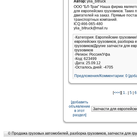
Автор:
ylia_bltruck
ООО "БЛ-Трак" Наша фирма являетс
для европейских грузовиков. Таких п
двигателей на заказ. Прямые поста
транспортных компаний.
ICQ:466-065-480
ylia_bltruck@mail.ru
Категория: Европейские грузовики
европейских грузовиков, разборка 
грузовиков/Другие запчасти для ев
грузовиков
Регион: Россия/Уфа
Код: 623499
Дата: 25.09.12
Осталось дней: -4705
Предложения/Комментарии: 0 [доба
[
<<<
][
1..
|
5
|
6
[добавить
объявление
в этот
раздел]
© Продажа грузовых автомобилей, разборка грузовиков, запчасти для гру