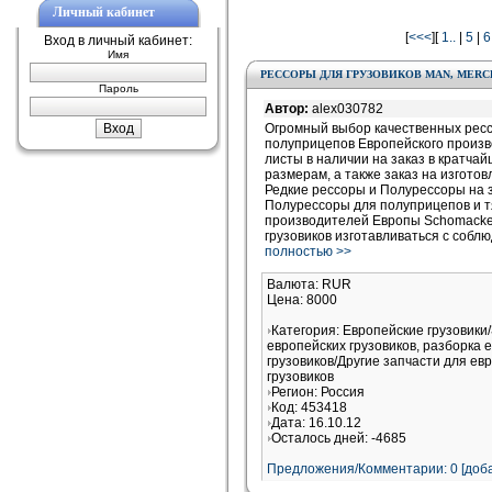
Личный кабинет
[
<<<
][
1..
|
5
|
6
Вход в личный кабинет:
Имя
РЕССОРЫ ДЛЯ ГРУЗОВИКОВ MAN, MERCED
Пароль
Автор:
alex030782
Огромный выбор качественных ресс
полуприцепов Европейского произво
листы в наличии на заказ в кратча
размерам, а также заказ на изготов
Редкие рессоры и Полурессоры на з
Полурессоры для полуприцепов и т
производителей Европы Schomacker
грузовиков изготавливаться с собл
полностью >>
Валюта: RUR
Цена: 8000
Категория: Европейские грузовики
европейских грузовиков, разборка 
грузовиков/Другие запчасти для ев
грузовиков
Регион: Россия
Код: 453418
Дата: 16.10.12
Осталось дней: -4685
Предложения/Комментарии: 0 [доба