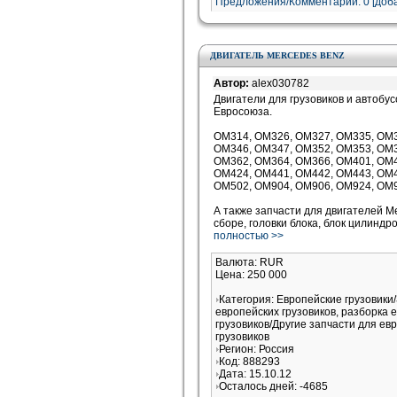
Предложения/Комментарии: 0 [доба
ДВИГАТЕЛЬ MERCEDES BENZ
Автор:
alex030782
Двигатели для грузовиков и автобус
Евросоюза.
OM314, OM326, OM327, OM335, OM3
OM346, OM347, OM352, OM353, OM3
OM362, OM364, OM366, OM401, OM4
OM424, OM441, OM442, OM443, OM4
OM502, OM904, OM906, OM924, OM
А также запчасти для двигателей M
сборе, головки блока, блок цилиндр
полностью >>
Валюта: RUR
Цена: 250 000
Категория: Европейские грузовики
европейских грузовиков, разборка 
грузовиков/Другие запчасти для ев
грузовиков
Регион: Россия
Код: 888293
Дата: 15.10.12
Осталось дней: -4685