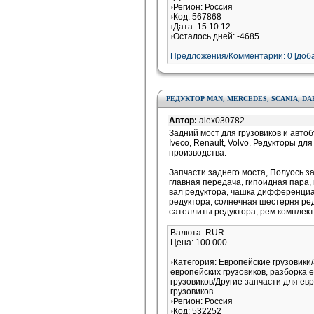
Регион: Россия
Код: 567868
Дата: 15.10.12
Осталось дней: -4685
Предложения/Комментарии: 0 [доба
РЕДУКТОР MAN, MERCEDES, SCANIA, DAF
Автор:
alex030782
Задний мост для грузовиков и автоб
Iveco, Renault, Volvo. Редукторы дл
производства.
Запчасти заднего моста, Полуось за
главная передача, гипоидная пара
вал редуктора, чашка дифференциа
редуктора, солнечная шестерня ред
сателлиты редуктора, рем комплект
Валюта: RUR
Цена: 100 000
Категория: Европейские грузовики
европейских грузовиков, разборка 
грузовиков/Другие запчасти для ев
грузовиков
Регион: Россия
Код: 532252