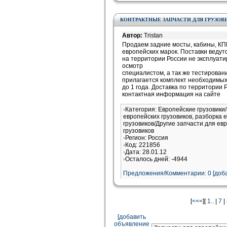
КОНТРАКТНЫЕ ЗАПЧАСТИ ДЛЯ ГРУЗОВИ
Автор:
Tristan
Продаем задние мосты, кабины, КПП
европейских марок. Поставки ведут
на территории России не эксплуат
осмотр
специалистом, а так же тестирован
прилагается комплект необходимых
до 1 года. Доставка по территории 
контактная информация на сайте
Категория: Европейские грузовики
европейских грузовиков, разборка 
грузовиков/Другие запчасти для ев
грузовиков
Регион: Россия
Код: 221856
Дата: 28.01.12
Осталось дней: -4944
Предложения/Комментарии: 0 [доба
[
<<<
][
1..
|
7
|
[добавить
объявление