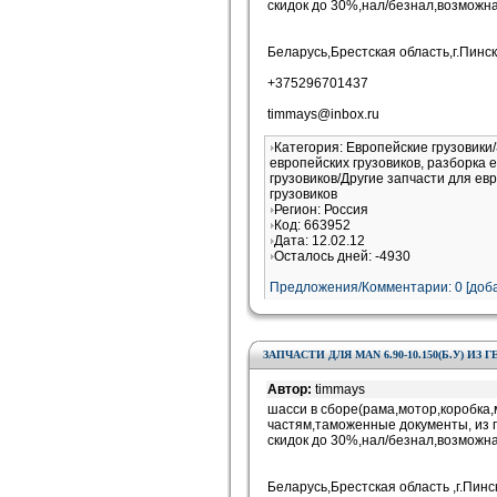
скидок до 30%,нал/безнал,возможна
Беларусь,Брестская область,г.Пинск
+375296701437
timmays@inbox.ru
Категория: Европейские грузовики
европейских грузовиков, разборка 
грузовиков/Другие запчасти для ев
грузовиков
Регион: Россия
Код: 663952
Дата: 12.02.12
Осталось дней: -4930
Предложения/Комментарии: 0 [доба
ЗАПЧАСТИ ДЛЯ MAN 6.90-10.150(Б.У) ИЗ
Автор:
timmays
шасси в сборе(рама,мотор,коробка
частям,таможенные документы, из г
скидок до 30%,нал/безнал,возможна
Беларусь,Брестская область ,г.Пинс