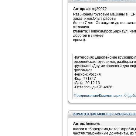
Автор:
alexej20072
Разбираем грузовые машины в Г
заказчиков.Опыт работы
более 7 лет .От закупки до поставки
желанию
клиента):Новосибирск,Барнаул, Че
дорогой в зимнее
время).
Категория: Европейские грузовики
европейских грузовиков, разборка 
грузовиков/Другие запчасти для ев
грузовиков
Регион: Россия
Код: 771347
Дата: 20.12.13
Осталось дней: -4926
Предложения/Комментарии: 0 [доба
ЗАПЧАСТИ ДЛЯ MERCEDES 609-817(БУ) 
Автор:
timmays
шасси в сборе(рама,мотор,коробка
частям,таможенные документы, из г