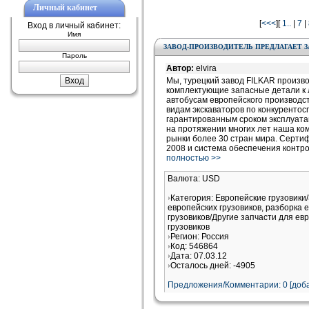
Личный кабинет
[
<<<
][
1..
|
7
|
Вход в личный кабинет:
Имя
ЗАВОД-ПРОИЗВОДИТЕЛЬ ПРЕДЛАГАЕТ 
Пароль
Автор:
elvira
Мы, турецкий завод FILKAR произв
комплектующие запасные детали к 
автобусам европейского производст
видам экскаваторов по конкуренто
гарантированным сроком эксплуатац
на протяжении многих лет наша ко
рынки более 30 стран мира. Серти
2008 и система обеспечения контр
полностью >>
Валюта: USD
Категория: Европейские грузовики
европейских грузовиков, разборка 
грузовиков/Другие запчасти для ев
грузовиков
Регион: Россия
Код: 546864
Дата: 07.03.12
Осталось дней: -4905
Предложения/Комментарии: 0 [доба