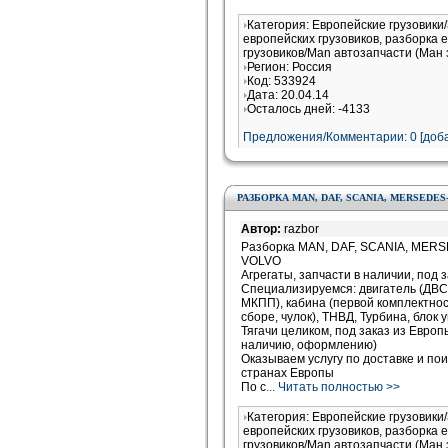
Категория: Европейские грузовики
европейских грузовиков, разборка 
грузовиков/Man автозапчасти (Ман 
Регион: Россия
Код: 533924
Дата: 20.04.14
Осталось дней: -4133
Предложения/Комментарии: 0 [доба
РАЗБОРКА MAN, DAF, SCANIA, MERSEDES
Автор:
razbor
Разборка MAN, DAF, SCANIA, MER
VOLVO
Агрегаты, запчасти в наличии, под 
Специализируемся: двигатель (ДВС)
МКПП), кабина (первой комплектности
сборе, чулок), ТНВД, Турбина, блок
Тягачи целиком, под заказ из Евро
наличию, оформлению)
Оказываем услугу по доставке и пои
странах Европы
По с
... Читать полностью >>
Категория: Европейские грузовики
европейских грузовиков, разборка 
грузовиков/Man автозапчасти (Ман 