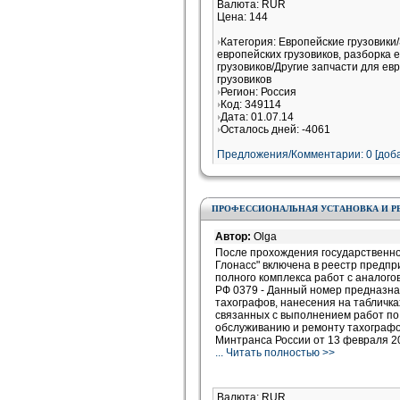
Валюта: RUR
Цена: 144
Категория: Европейские грузовики
европейских грузовиков, разборка 
грузовиков/Другие запчасти для ев
грузовиков
Регион: Россия
Код: 349114
Дата: 01.07.14
Осталось дней: -4061
Предложения/Комментарии: 0 [доба
ПРОФЕССИОНАЛЬНАЯ УСТАНОВКА И Р
Автор:
Olga
После прохождения государственно
Глонасс" включена в реестр предп
полного комплекса работ с аналог
РФ 0379 - Данный номер предназн
тахографов, нанесения на табличках
связанных с выполнением работ по 
обслуживанию и ремонту тахографов
Минтранса России от 13 февраля 2
... Читать полностью >>
Валюта: RUR