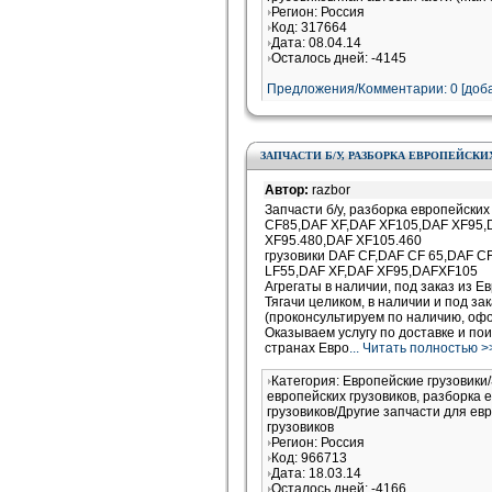
Регион: Россия
Код: 317664
Дата: 08.04.14
Осталось дней: -4145
Предложения/Комментарии: 0 [доба
ЗАПЧАСТИ Б/У, РАЗБОРКА ЕВРОПЕЙСКИ
Автор:
razbor
Запчасти б/у, разборка европейских
CF85,DAF XF,DAF XF105,DAF XF95,
XF95.480,DAF XF105.460
грузовики DAF CF,DAF CF 65,DAF C
LF55,DAF XF,DAF XF95,DAFXF105
Агрегаты в наличии, под заказ из Е
Тягачи целиком, в наличии и под за
(проконсультируем по наличию, оф
Оказываем услугу по доставке и пои
странах Евро
... Читать полностью >
Категория: Европейские грузовики
европейских грузовиков, разборка 
грузовиков/Другие запчасти для ев
грузовиков
Регион: Россия
Код: 966713
Дата: 18.03.14
Осталось дней: -4166