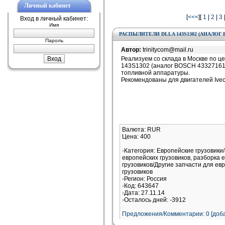
Личный кабинет
[
<<<
][
1
|
2
|
3
Вход в личный кабинет:
Имя
РАСПЫЛИТЕЛИ DLLA 143S1302 (АНАЛОГ B
Пароль
Автор:
trinitycom@mail.ru
Реализуем со склада в Москве по ц
143S1302 (аналог BOSCH 43327161
топливной аппаратуры.
Рекомендованы для двигателей Ivec
Валюта: RUR
Цена: 400
Категория: Европейские грузовики
европейских грузовиков, разборка 
грузовиков/Другие запчасти для ев
грузовиков
Регион: Россия
Код: 643647
Дата: 27.11.14
Осталось дней: -3912
Предложения/Комментарии: 0 [доба