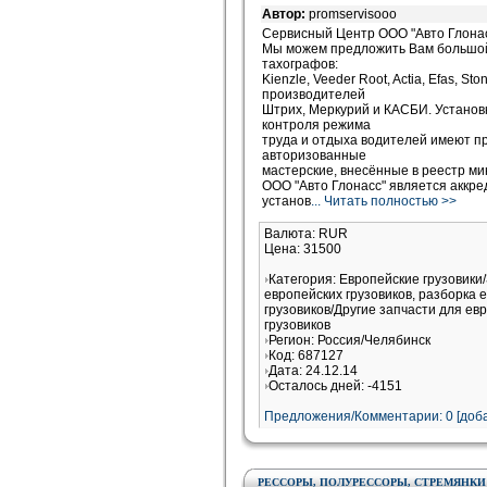
Автор:
promservisooo
Сервисный Центр ООО "Авто Глона
Мы можем предложить Вам большой
тахографов:
Kienzle, Veeder Root, Actia, Efas, St
производителей
Штрих, Меркурий и КАСБИ. Установк
контроля режима
труда и отдыха водителей имеют п
авторизованные
мастерские, внесённые в реестр ми
ООО "Авто Глонасс" является аккр
установ
... Читать полностью >>
Валюта: RUR
Цена: 31500
Категория: Европейские грузовики
европейских грузовиков, разборка 
грузовиков/Другие запчасти для ев
грузовиков
Регион: Россия/Челябинск
Код: 687127
Дата: 24.12.14
Осталось дней: -4151
Предложения/Комментарии: 0 [доба
РЕССОРЫ, ПОЛУРЕССОРЫ, СТРЕМЯНКИ