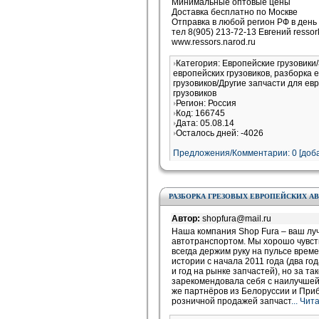
Минимальные оптовые цены
Доставка бесплатно по Москве
Отправка в любой регион РФ в день
тел 8(905) 213-72-13 Евгений resso
www.ressors.narod.ru
Категория: Европейские грузовики
европейских грузовиков, разборка 
грузовиков/Другие запчасти для ев
грузовиков
Регион: Россия
Код: 166745
Дата: 05.08.14
Осталось дней: -4026
Предложения/Комментарии: 0 [доба
РАЗБОРКА ГРЕЗОВЫХ ЕВРОПЕЙСКИХ 
Автор:
shopfura@mail.ru
Наша компания Shop Fura – ваш лу
автотранспортом. Мы хорошо чувст
всегда держим руку на пульсе време
истории с начала 2011 года (два го
и год на рынке запчастей), но за та
зарекомендовала себя с наилучшей 
же партнёров из Белоруссии и При
розничной продажей запчаст
... Чи