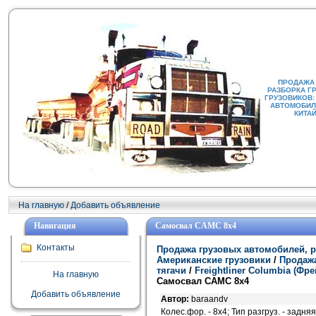
ПРОДАЖА
РАЗБОРКА Г
ГРУЗОВИКОВ:
АВТОМОБИЛИ
КИТА
На главную
/
Добавить объявление
Навигация
Самосвал CAMC 8x4
Контакты
Продажа грузовых автомобилей, р
Американские грузовики
/
Продажа
тягачи
/
Freightliner Columbia (Ф
На главную
Самосвал CAMC 8x4
Добавить объявление
Автор:
baraandv
Колес.фор. - 8х4; Тип разгруз. - задняя