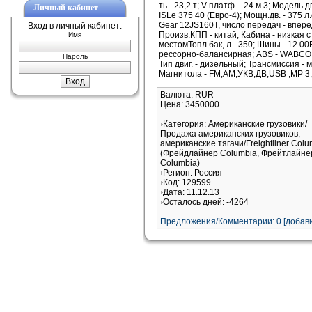
ть - 23,2 т; V платф. - 24 м 3; Модель 
Личный кабинет
ISLe 375 40 (Евро-4); Мощн.дв. - 375 л.
Gear 12JS160T, число передач - вперед
Вход в личный кабинет:
Произв.КПП - китай; Кабина - низкая 
Имя
местомТопл.бак, л - 350; Шины - 12.00
рессорно-балансирная; ABS - WABCO; 
Пароль
Тип двиг. - дизельный; Трансмиссия - 
Магнитола - FM,AM,УКВ,ДВ,USB ,MP 3;
Валюта: RUR
Цена: 3450000
Категория: Американские грузовики/
Продажа американских грузовиков,
американские тягачи/Freightliner Colu
(Фрейдлайнер Columbia, Фрейтлайне
Columbia)
Регион: Россия
Код: 129599
Дата: 11.12.13
Осталось дней: -4264
Предложения/Комментарии: 0 [добави