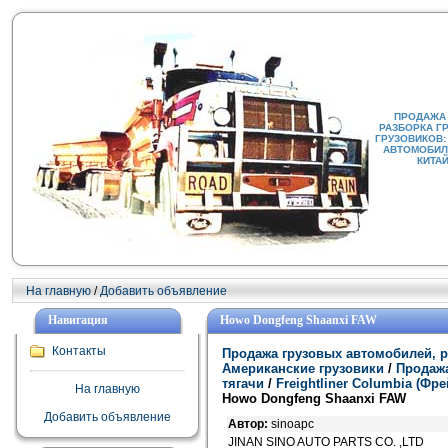
ПРОДАЖА
РАЗБОРКА Г
ГРУЗОВИКОВ:
АВТОМОБИЛИ
КИТА
На главную
/
Добавить объявление
Навигация
Howo Dongfeng Shaanxi FAW
Контакты
Продажа грузовых автомобилей, р
Американские грузовики
/
Продажа
тягачи
/
Freightliner Columbia (Ф
На главную
Howo Dongfeng Shaanxi FAW
Добавить объявление
Автор:
sinoapc
JINAN SINO AUTO PARTS CO. ,LTD