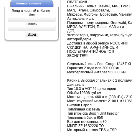
ПЛАТЕЖА!!!
Личный кабинет
В наличии Новые ; КамАЗ, МАЗ, Ford 
MAN, Тягачи, Самосвалы,
Вход в личный кабинет:
Миксеры, Фургоны, Бортовые, Манипу
Имя
Автокраны и д.р
Прицепы - полуприцепы; Grunwald, Ka
Пароль
MEGA, WIELTON, Тонар, МАЗ и т.д.
ДСТ;
экскаваторы, погрузчики, катки, бульд
автогрейдеры.
Доставка в любой регион РОССИИ!!
СКИДКИ НА ГАРАНТИЙНОЕ И
ПОСЛЕГАРАНТИЙНОЕ ТО!!!
ЗВОНИТЕ!!!!
Седельный тягач Ford Cargo 1846T X
Гарантия 2 года или 200 000км.
Межсервисный интервал 60 000км!
Кабина Высокая спальная с 2 полкам
Двигатель
Тип 10.3 л VGT / 6 цилиндров
Объём 10308 куб.см.
Макс. мощность 460 л.с. (338 кВт) / 21
Макс. крутящий момент 2100 Нм / 1050
Выхлоп Евро 5
Топливная система
Тип впрыска Bosch Unit Injector
Топливный бак, л 650
Бак для мочевины, л 80
МКПП ZF 16S2220 TO
Моторный тормоз EBS и ESP