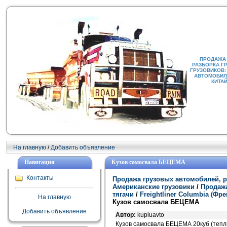
ПРОДАЖА
РАЗБОРКА Г
ГРУЗОВИКОВ:
АВТОМОБИЛИ
КИТА
На главную
/
Добавить объявление
Навигация
Кузов самосвала БЕЦЕМА
Контакты
Продажа грузовых автомобилей, р
Американские грузовики
/
Продажа
тягачи
/
Freightliner Columbia (Ф
На главную
Кузов самосвала БЕЦЕМА
Добавить объявление
Автор:
kupluavto
Кузов самосвала БЕЦЕМА 20куб (теплы