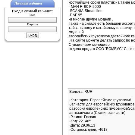
кротчайшие сроки пластик на такие мо
Личный кабинет
- MAN F- 90 F-2000
-SCANIA-Streamline
Вход в личный кабинет:
-DAF 95
Имя
-и многие другие модели .
Также на складе есть большой ассорт
Пароль
тайваньскoму и китайскому пластику 
моделей
европейских грузовиков дастойного к
.На сайте можете делать запрос по н
С уважением менеджер
отдела продаж ООО "БОМБУС" Санкт
Валюта: RUR
Категория: Европейские грузовики/
Запчасти для европейских грузовиков
разборка европейских грузовиков/Sca
автозапчасти (Скания запчасти)
Регион: Россия
Код: 221465
Дата: 29.06.13
Осталось дней: -4618