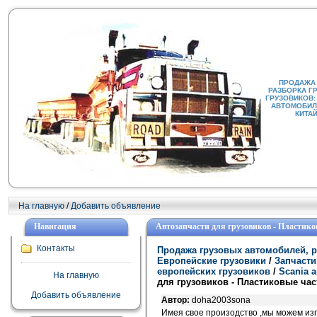
ПРОДАЖА
РАЗБОРКА Г
ГРУЗОВИКОВ:
АВТОМОБИЛИ
КИТА
На главную
/
Добавить объявление
Навигация
Автозапчасти для грузовиков - Пластико
Контакты
Продажа грузовых автомобилей, р
Европейские грузовики
/
Запчасти
европейских грузовиков
/
Scania 
На главную
для грузовиков - Пластиковые час
Добавить объявление
Автор:
doha2003sona
Имея свое произодство ,мы можем изг