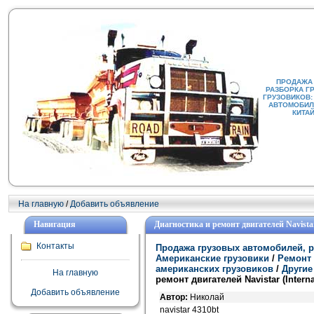
ПРОДАЖА
РАЗБОРКА Г
ГРУЗОВИКОВ:
АВТОМОБИЛИ
КИТА
На главную
/
Добавить объявление
Навигация
Диагностика и ремонт двигателей Navistar 
Контакты
Продажа грузовых автомобилей, р
Американские грузовики
/
Ремонт 
американских грузовиков
/
Другие
На главную
ремонт двигателей Navistar (Interna
Добавить объявление
Автор:
Николай
navistar 4310bt