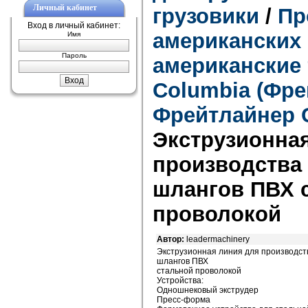
Личный кабинет
грузовики
/
Пр
Вход в личный кабинет:
американских 
Имя
Пароль
американские 
Columbia (Фре
Фрейтлайнер 
Экструзионна
производства
шлангов ПВХ 
проволокой
Автор:
leadermachinery
Экструзионная линия для производс
шлангов ПВХ
стальной проволокой
Устройства:
Одношнековый экструдер
Пресс-форма