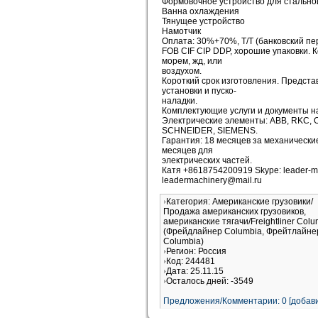
Формовочное устройство для стально
Ванна охлаждения
Тянущее устройство
Намотчик
Оплата: 30%+70%, T/T (банковский пе
FOB CIF CIP DDP, хорошие упаковки. 
морем, жд, или
воздухом.
Короткий срок изготовления. Предста
установки и пуско-
наладки.
Комплектующие услуги и документы на
Электрические элементы: АВВ, RKC,
SCHNEIDER, SIEMENS.
Гарантия: 18 месяцев за механические
месяцев для
электрических частей.
Катя +8618754200919 Skype: leader-m
leadermachinery@mail.ru
Категория: Американские грузовики/
Продажа американских грузовиков,
американские тягачи/Freightliner Colu
(Фрейдлайнер Columbia, Фрейтлайне
Columbia)
Регион: Россия
Код: 244481
Дата: 25.11.15
Осталось дней: -3549
Предложения/Комментарии: 0 [добави