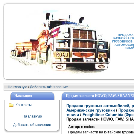
ПРОДАЖА
РАЗБОРКА Г
ГРУЗОВИКОВ:
АВТОМОБИЛИ
КИТА
На главную
/
Добавить объявление
Навигация
Продам запчасти HOWO, FAW, SHAANX
Контакты
Продажа грузовых автомобилей, р
Американские грузовики
/
Продажа
тягачи
/
Freightliner Columbia (Ф
На главную
Продам запчасти HOWO, FAW, SHA
Добавить объявление
Автор:
n.motors
Продам запчасти на китайские грузо