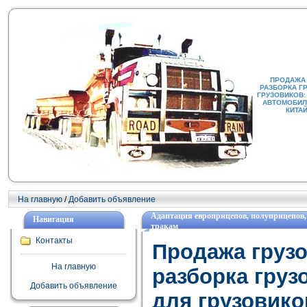
ПРОДАЖА
РАЗБОРКА Г
ГРУЗОВИКОВ:
АВТОМОБИЛИ
КИТА
На главную
/
Добавить объявление
Адаптация европрицепов, полуприцепов, б
Навигация
тракам
Контакты
Продажа груз
На главную
разборка груз
Добавить объявление
для грузовико