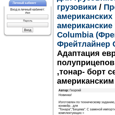
Личный кабинет
грузовики
/
Пр
Вход в личный кабинет:
Имя
американских 
Пароль
американские 
Columbia (Фре
Фрейтлайнер 
Адаптация ев
полуприцепов,
,тонар- борт с
американским
Автор:
Георгий
Новинка!
Изготовлен по техническому заданию
конвейр.. для
"Тонара","Бецема". С заменой импорт
комплектующих =