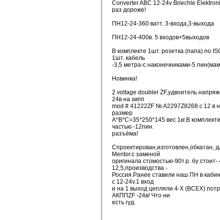
Converter ABC 12-24v Brieсhle Еlektron
раз дороже!
ПН12-24-360 ватт. 3-входа,3-выхода
ПН12-24-400в. 5 входов+5выходов
В комплекте 1шт. розетка (папа) по IS
1шт. кабель
-3,5 метра-с наконечниками-5 пин(мам
Новинка!
2 voltage doubler ZF,удвоитель напряж
24в на акпп
mod # 41222ZF № A2297Z8268 с 12 в н
размер
А*В*С=35*250*145 вес 1кг.В комплекте
частью -12пин.
разъёма!
Спроектирован,изготовлен,обкатан, 
Meritor.с заменой
оригинала стомостью-90т.р. бу стоит-
12,5,производства -
Россия.Ранее ставили наш ПН в каб
c 12-24v.1 вход
и на 1 выход цепляли 4-Х (ВСЕХ) пот
АКППZF -24в! Что ни
есть гуд.