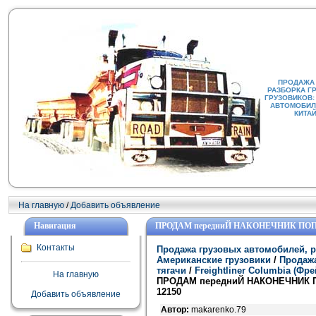
ПРОДАЖА
РАЗБОРКА Г
ГРУЗОВИКОВ:
АВТОМОБИЛИ
КИТА
На главную
/
Добавить объявление
Навигация
ПРОДАМ передниЙ НАКОНЕЧНИК ПОП
Контакты
Продажа грузовых автомобилей, р
Американские грузовики
/
Продажа
тягачи
/
Freightliner Columbia (Ф
На главную
ПРОДАМ передниЙ НАКОНЕЧНИК 
12150
Добавить объявление
Автор:
makarenko.79