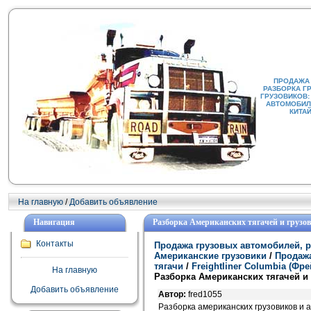
ПРОДАЖА
РАЗБОРКА Г
ГРУЗОВИКОВ:
АВТОМОБИЛИ
КИТА
На главную
/
Добавить объявление
Навигация
Разборка Американских тягачей и грузов
Контакты
Продажа грузовых автомобилей, р
Американские грузовики
/
Продажа
тягачи
/
Freightliner Columbia (Ф
На главную
Разборка Американских тягачей и 
Добавить объявление
Автор:
fred1055
Разборка американских грузовиков и а