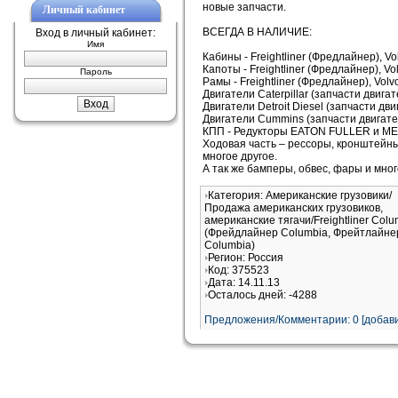
новые запчасти.
Личный кабинет
ВСЕГДА В НАЛИЧИЕ:
Вход в личный кабинет:
Имя
Кабины - Freightliner (Фредлайнер), Vo
Капоты - Freightliner (Фредлайнер), Vo
Пароль
Рамы - Freightliner (Фредлайнер), Volv
Двигатели Caterpillar (запчасти двига
Двигатели Detroit Diesel (запчасти дв
Двигатели Cummins (запчасти двигате
КПП - Редукторы EATON FULLER и ME
Ходовая часть – рессоры, кронштейны
многое другое.
А так же бамперы, обвес, фары и мног
Категория: Американские грузовики/
Продажа американских грузовиков,
американские тягачи/Freightliner Colu
(Фрейдлайнер Columbia, Фрейтлайне
Columbia)
Регион: Россия
Код: 375523
Дата: 14.11.13
Осталось дней: -4288
Предложения/Комментарии: 0 [добави