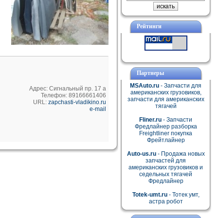
Рейтинги
Партнеры
MSAuto.ru
- Запчасти для
Адрес: Сигнальный пр. 17 а
американских грузовиков,
Телефон: 89166661406
запчасти для американских
URL:
zapchasti-vladikino.ru
тягачей
e-mail
Fliner.ru
- Запчасти
Фредлайнер разборка
Freightliner покупка
Фрейтлайнер
Auto-us.ru
- Продажа новых
запчастей для
американских грузовиков и
седельных тягачей
Фредлайнер
Totek-umt.ru
- Тотек умт,
астра робот