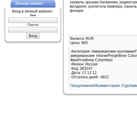
зеркала, крышка багажника, радиаторы
Личный кабинет
молдинги, усилитель бампера, панель 
фонари
Вход в личный кабинет:
Имя
Пароль
Валюта: RUR
Цена: 900
Категория: Американские грузовики/
американские тягачи/Freightliner Col
Фрейтлайнер Columbia)
Регион: Россия
Код: 383247
Дата: 17.12.12
Осталось дней: -4621
Предложения/Комментарии: 0 [добави