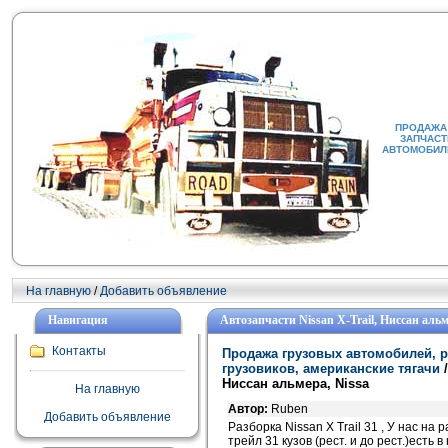
ПРОДАЖА 
ЗАПЧАСТ
АВТОМОБИЛИ
На главную
/
Добавить объявление
Навигация
Автозапчасти Nissan X-Trail, Ниссан альм
Контакты
Продажа грузовых автомобилей, р
грузовиков, американские тягачи
Ниссан альмера, Nissa
На главную
Автор:
Ruben
Добавить объявление
Разборка Nissan X Trail 31 , У нас на
трейл 31 кузов (рест. и до рест.)есть 