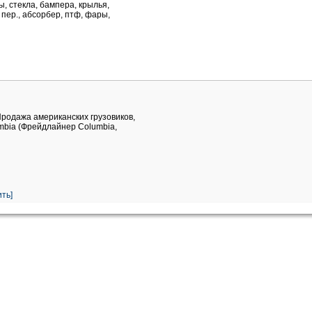
, стекла, бампера, крылья,
пер., абсорбер, птф, фары,
Продажа американских грузовиков,
umbia (Фрейдлайнер Columbia,
ть]