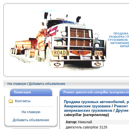
ПРОДАЖА
РАЗБОРКА Г
ГРУЗОВИКОВ:
АВТОМОБИЛИ
КИТА
На главную
/
Добавить объявление
Навигация
Ремонт двигателей caterpillar (катерпилле
Контакты
Продажа грузовых автомобилей, р
Американские грузовики
/
Ремонт 
американских грузовиков
/
Другие
На главную
caterpillar (катерпиллер)
Добавить объявление
Автор:
Николай
двигатель caterpillar 3126