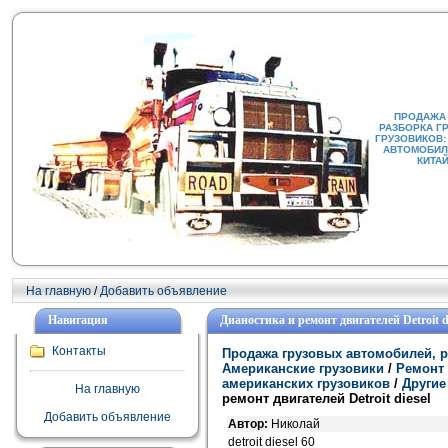
ПРОДАЖА
РАЗБОРКА Г
ГРУЗОВИКОВ:
АВТОМОБИЛИ
КИТА
На главную
/
Добавить объявление
Навигация
Дианостика и ремонт двигателей Detroit di
Контакты
Продажа грузовых автомобилей, р
Американские грузовики
/
Ремонт 
американских грузовиков
/
Другие
На главную
ремонт двигателей Detroit diesel
Добавить объявление
Автор:
Николай
detroit diesel 60