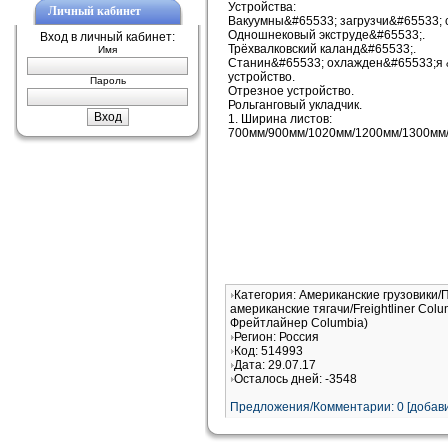
Устройства:
Личный кабинет
Вакуумны&#65533; загрузчи&#65533; 
Одношнековый экструде&#65533;.
Вход в личный кабинет:
Трёхвалковский каланд&#65533;.
Имя
Станин&#65533; охлажден&#65533;я &
устройство.
Пароль
Отрезное устройство.
Рольганговый укладчик.
1. Ширина листов:
700мм/900мм/1020мм/1200мм/1300мм
Категория: Американские грузовики/
американские тягачи/Freightliner Col
Фрейтлайнер Columbia)
Регион: Россия
Код: 514993
Дата: 29.07.17
Осталось дней: -3548
Предложения/Комментарии: 0 [добави