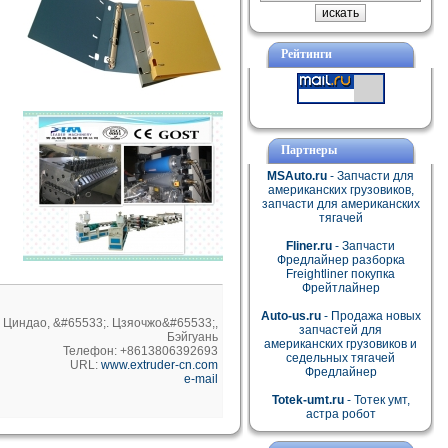
Рейтинги
Партнеры
MSAuto.ru
- Запчасти для
американских грузовиков,
запчасти для американских
тягачей
Fliner.ru
- Запчасти
Фредлайнер разборка
Freightliner покупка
Фрейтлайнер
Auto-us.ru
- Продажа новых
. Циндао, &#65533;. Цзяочжо&#65533;,
запчастей для
Бэйгуань
американских грузовиков и
Телефон: +8613806392693
седельных тягачей
URL:
www.extruder-cn.com
Фредлайнер
e-mail
Totek-umt.ru
- Тотек умт,
астра робот