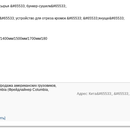
сырья &#65533; бункер-сушилк&#65533;.
#65533; устройство для отреза кромок &#65533; &#65533;януще&#65533;
/1400мм/1500мм/1700мм/180
Продажа американских грузовиков,
umbia (Фрейдлайнер Columbia,
Адрес: Кита&#65533;, &#65533;
ть]