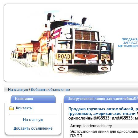
ПРОДАЖА 
ЗАПЧАСТ
АВТОМОБИЛИ
На главную
/
Добавить объявление
Навигация
Экструзионная линия для однослойны&#
Контакты
Продажа грузовых автомобилей, р
грузовиков, американские тягачи
однослойны&#65533; ил&#65533; 
На главную
Автор:
leadermachinery
Добавить объявление
Экструзионная линия для однослойн
ПЭ ПП.