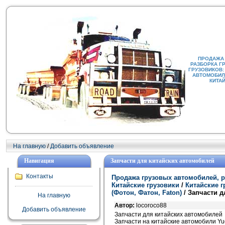
ПРОДАЖА
РАЗБОРКА Г
ГРУЗОВИКОВ:
АВТОМОБИЛИ
КИТА
На главную
/
Добавить объявление
Навигация
Запчасти для китайских автомобилей
Контакты
Продажа грузовых автомобилей, р
Китайские грузовики
/
Китайские 
(Фотон, Фатон, Faton)
/ Запчасти д
На главную
Автор:
locoroco88
Добавить объявление
Запчасти для китайских автомобилей
Запчасти на китайские автомобили Yue