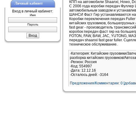
КПП на автомобили Shaanxi, Howo, Dong
Личный кабинет
С 2006 года коробки передач Фуллер
автомобильным заводом и устанавлив
Вход в личный кабинет:
ШАНСИ Фаст Гир устанавливаются н
Имя
Коробки переключения передач Fuller 
китайских грузовиков, большегрузных
Пароль
fast gear - производитель трансмиссий
коробок передач фаст гир на больш
FOTON, FAW, BAW, JAC, YUTONG, МАЗ,
передач shaanxi fast gear fuller. Сце
техническое обслуживание.
Категория: Китайские грузовики/Запч
разборка китайских грузовиков/Автоза
Регион: Россия
Код: 554997
Дата: 12.12.16
Осталось дней: -3164
Предложения/Комментарии: 0 [добави