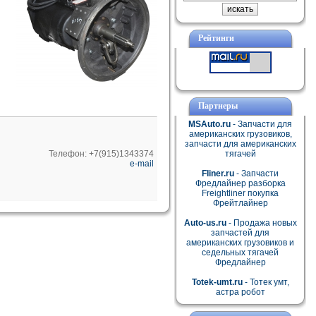
Рейтинги
Партнеры
MSAuto.ru
- Запчасти для
американских грузовиков,
запчасти для американских
Телефон: +7(915)1343374
тягачей
e-mail
Fliner.ru
- Запчасти
Фредлайнер разборка
Freightliner покупка
Фрейтлайнер
Auto-us.ru
- Продажа новых
запчастей для
американских грузовиков и
седельных тягачей
Фредлайнер
Totek-umt.ru
- Тотек умт,
астра робот