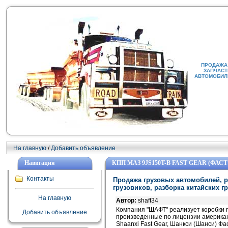
ПРОДАЖА 
ЗАПЧАСТ
АВТОМОБИЛИ
На главную
/
Добавить объявление
Навигация
КПП МАЗ 9JS150T-B FAST GEAR (ФАСТ
Контакты
Продажа грузовых автомобилей, р
грузовиков, разборка китайских г
На главную
Автор:
shaft34
Компания "ШАФТ" реализует коробки пе
Добавить объявление
произведенные по лицензии американс
Shaanxi Fast Gear, Шанкси (Шанси) Ф