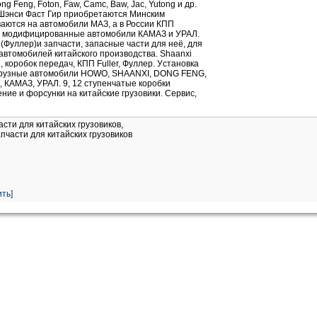
 Feng, Foton, Faw, Camc, Baw, Jac, Yutong и др.
 Шэнси Фаст Гир приобретаются Минским
аются на автомобили МАЗ, а в России КПП
а модифицированные автомобили КАМАЗ и УРАЛ.
(Фуллер)и запчасти, запасные части для неё, для
 автомобилей китайского производства. Shaanxi
, коробок передач, КПП Fuller, Фуллер. Уcтановка
егрузные автомобили HOWO, SHAANXI, DONG FENG,
 КАМАЗ, УРАЛ. 9, 12 ступенчатые коробки
пление и форсунки на китайские грузовики. Сервис,
асти для китайских грузовиков,
пчасти для китайских грузовиков
ть]