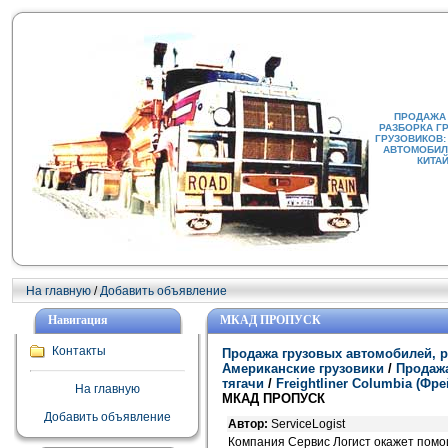
ПРОДАЖА
РАЗБОРКА Г
ГРУЗОВИКОВ:
АВТОМОБИЛИ
КИТА
На главную
/
Добавить объявление
Навигация
МКАД ПРОПУСК
Контакты
Продажа грузовых автомобилей, р
Американские грузовики
/
Продажа
тягачи
/
Freightliner Columbia (Ф
На главную
МКАД ПРОПУСК
Добавить объявление
Автор:
ServiceLogist
Компания Сервис Логист окажет помо