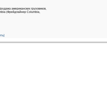
Продажа американских грузовиков,
umbia (Фрейдлайнер Columbia,
ть]