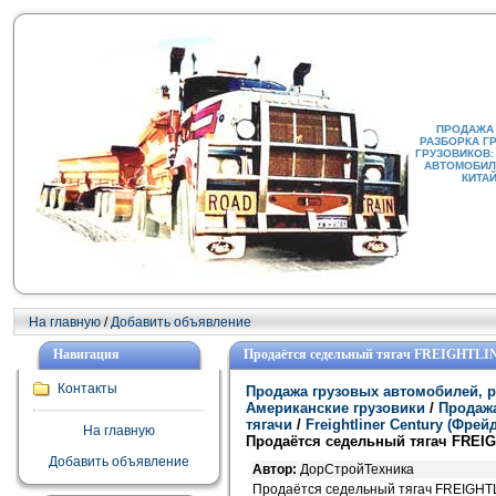
ПРОДАЖА
РАЗБОРКА Г
ГРУЗОВИКОВ:
АВТОМОБИЛИ
КИТА
На главную
/
Добавить объявление
Навигация
Продаётся седельный тягач FREIGHT
Контакты
Продажа грузовых автомобилей, р
Американские грузовики
/
Продажа
тягачи
/
Freightliner Century (Фре
На главную
Продаётся седельный тягач FRE
Добавить объявление
Автор:
ДорСтройТехника
Продаётся седельный тягач FREIGH