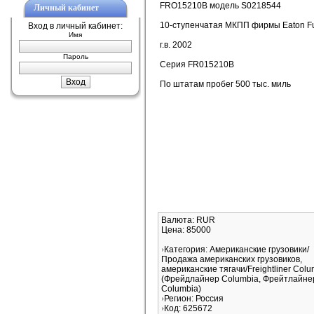
FRO15210B модель S0218544
Личный кабинет
10-ступенчатая МКПП фирмы Eaton Fu
Вход в личный кабинет:
Имя
г.в. 2002
Пароль
Серия FR015210B
По штатам пробег 500 тыс. миль
Валюта: RUR
Цена: 85000
Категория: Американские грузовики/
Продажа американских грузовиков,
американские тягачи/Freightliner Colu
(Фрейдлайнер Columbia, Фрейтлайне
Columbia)
Регион: Россия
Код: 625672