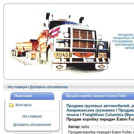
ПРОДАЖА
РАЗБОРКА Г
ГРУЗОВИКОВ:
АВТОМОБИЛИ
КИТА
На главную
/
Добавить объявление
Навигация
Продам коробку передач Eaton Fuller
Контакты
Продажа грузовых автомобилей, р
Американские грузовики
/
Продажа
тягачи
/
Freightliner Columbia (Ф
На главную
Продам коробку передач Eaton Ful
Добавить объявление
Автор:
saha
Продам коробку передач Eaton Fuller