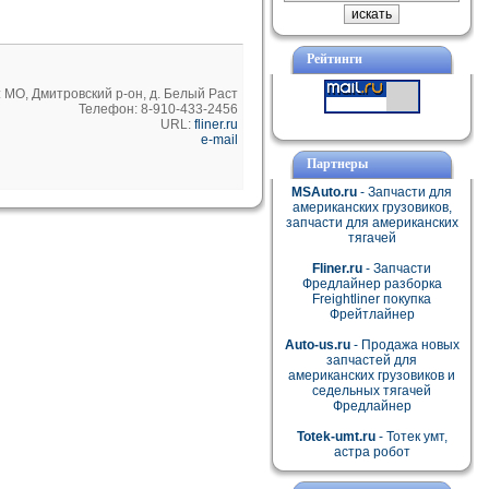
Рейтинги
 МО, Дмитровский р-он, д. Белый Раст
Телефон: 8-910-433-2456
URL:
fliner.ru
e-mail
Партнеры
MSAuto.ru
- Запчасти для
американских грузовиков,
запчасти для американских
тягачей
Fliner.ru
- Запчасти
Фредлайнер разборка
Freightliner покупка
Фрейтлайнер
Auto-us.ru
- Продажа новых
запчастей для
американских грузовиков и
седельных тягачей
Фредлайнер
Totek-umt.ru
- Тотек умт,
астра робот