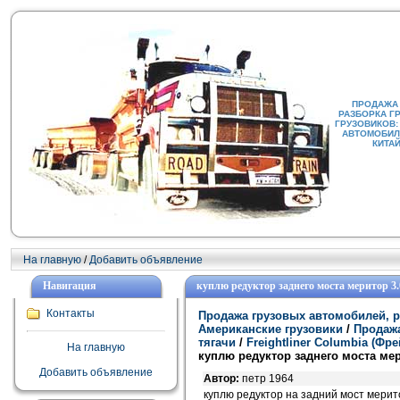
ПРОДАЖА
РАЗБОРКА Г
ГРУЗОВИКОВ:
АВТОМОБИЛИ
КИТА
На главную
/
Добавить объявление
Навигация
куплю редуктор заднего моста меритор 3.
Контакты
Продажа грузовых автомобилей, р
Американские грузовики
/
Продажа
тягачи
/
Freightliner Columbia (Ф
На главную
куплю редуктор заднего моста мер
Добавить объявление
Автор:
петр 1964
куплю редуктор на задний мост мерит