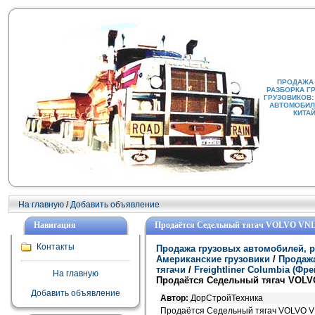
ПРОДАЖА
РАЗБОРКА Г
ГРУЗОВИКОВ:
АВТОМОБИЛИ
КИТА
На главную
/
Добавить объявление
Навигация
Продаётся Cедельный тягач VOLVO VNL 
Контакты
Продажа грузовых автомобилей, р
Американские грузовики
/
Продажа
тягачи
/
Freightliner Columbia (Ф
На главную
Продаётся Cедельный тягач VOLVO
Добавить объявление
Автор:
ДорСтройТехника
Продаётся Cедельный тягач VOLVO VN