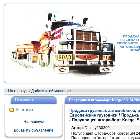
ПРОДАЖА
РАЗБОРКА Г
ГРУЗОВИКОВ:
АВТОМОБИЛИ
КИТА
На главную
/
Добавить объявление
Навигация
Полуприцеп штора-борт Koegel SN 24 200
Контакты
Продажа грузовых автомобилей, р
Европейские грузовики
/
Продажа 
/ Полуприцеп штора-борт Koegel S
На главную
Автор:
Dmitriy230390
Добавить объявление
Полуприцеп штора-борт Koegel SN 24
Полноценная "штора" отдельно сдвиг