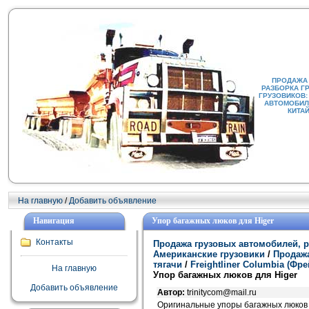
ПРОДАЖА
РАЗБОРКА Г
ГРУЗОВИКОВ:
АВТОМОБИЛИ
КИТА
На главную
/
Добавить объявление
Навигация
Упор багажных люков для Higer
Контакты
Продажа грузовых автомобилей, р
Американские грузовики
/
Продажа
тягачи
/
Freightliner Columbia (Ф
На главную
Упор багажных люков для Higer
Добавить объявление
Автор:
trinitycom@mail.ru
Оригинальные упоры багажных люков 