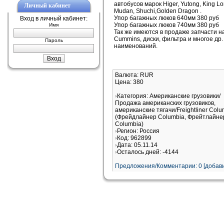
автобусов марок Higer, Yutong, King Lo
Личный кабинет
Mudan, Shuchi,Golden Dragon .
Упор багажных люков 640мм 380 руб
Вход в личный кабинет:
Упор багажных люков 740мм 380 руб
Имя
Так же имеются в продаже запчасти н
Cummins, диски, фильтра и многое др
Пароль
наименований.
Валюта: RUR
Цена: 380
Категория: Американские грузовики/
Продажа американских грузовиков,
американские тягачи/Freightliner Colu
(Фрейдлайнер Columbia, Фрейтлайне
Columbia)
Регион: Россия
Код: 962899
Дата: 05.11.14
Осталось дней: -4144
Предложения/Комментарии: 0 [добави