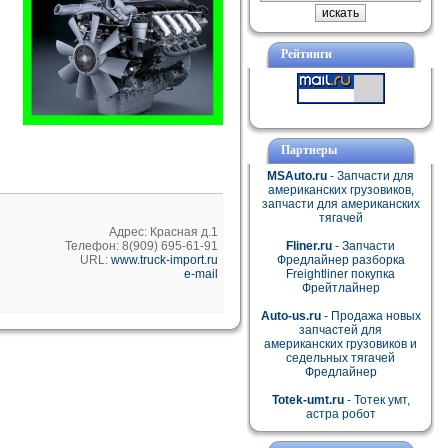
Рейтинги
Партнеры
MSAuto.ru
- Запчасти для
американских грузовиков,
запчасти для американских
тягачей
Адрес: Красная д.1
Телефон: 8(909) 695-61-91
Fliner.ru
- Запчасти
URL:
www.truck-import.ru
Фредлайнер разборка
e-mail
Freightliner покупка
Фрейтлайнер
Auto-us.ru
- Продажа новых
запчастей для
американских грузовиков и
седельных тягачей
Фредлайнер
Totek-umt.ru
- Тотек умт,
астра робот