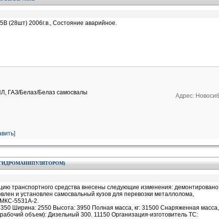
В (28шт) 2006г.в., Состояние аварийное.
ИЛ, ГАЗ/Белаз/Белаз самосвалы
Адрес: Новосиб
вить]
 С ГИДРОМАНИПУЛЯТОРОМ)
кцию транспортного средства внесены следующие изменения: демонтировано
овлен и установлен самосвальный кузов для перевозки металлолома,
МКС-5531А-2.
350 Ширина: 2550 Высота: 3950 Полная масса, кг: 31500 Снаряженная масса,
, рабочий объем): Дизельный 300. 11150 Организация-изготовитель ТС: