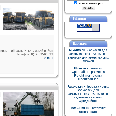
в этой категории
Рейтинги
Партнеры
MSAuto.ru
- Запчасти для
ирская область, Искитимский район
американских грузовиков,
Телефон: 8(495)9563533
запчасти для американских
e-mail
тягачей
Fliner.ru
- Запчасти
Фредлайнер разборка
Freightliner покупка
Фрейтлайнер
Auto-us.ru
- Продажа новых
запчастей для
американских грузовиков и
седельных тягачей
Фредлайнер
Totek-umt.ru
- Тотек умт,
астра робот