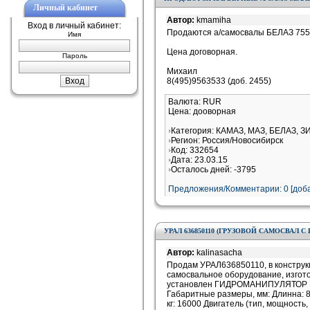
Личный кабинет
Автор:
kmamiha
Вход в личный кабинет:
Продаются а/самосвалы БЕЛАЗ 7555
Имя
Цена договорная.
Пароль
Михаил
8(495)9563533 (доб. 2455)
Валюта: RUR
Цена: дооворная
Категория: КАМАЗ, МАЗ, БЕЛАЗ, З
Регион: Россия/Новосибирск
Код: 332654
Дата: 23.03.15
Осталось дней: -3795
Предложения/Комментарии: 0 [доба
УРАЛ 636850110 (ГРУЗОВОЙ САМОСВАЛ
Автор:
kalinasacha
Продам УРАЛ636850110, в констру
самосвальное оборудование, изгот
установлен ГИДРОМАНИПУЛЯТОР 
Габаритные размеры, мм: Длинна: 8
кг: 16000 Двигатель (тип, мощность