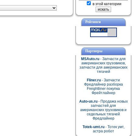
в этой категории
Рейтинги
Партнеры
MSAuto.ru
- Запчасти для
американских грузовиков,
запчасти для американских
тягачей
Fliner.ru
- Запчасти
Фредлайнер разборка
Freightliner покупка
Фрейтлайнер
Auto-us.ru
- Продажа новых
запчастей для
американских грузовиков и
седельных тягачей
Фредлайнер
Totek-umt.ru
- Тотек умт,
астра робот