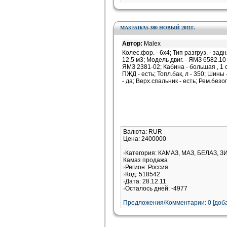
МАЗ 5516А5-380 НОВЫЙ 2011Г.
Автор:
Malex
Колес.фор. - 6х4; Тип разгруз. - задн
12,5 м3; Модель двиг. - ЯМЗ 6582.10 
ЯМЗ 2381-02; Кабина - большая , 1 с
ПЖД - есть; Топл.бак, л - 350; Шин
- да; Верх.спальник - есть; Рем.безоп
Валюта: RUR
Цена: 2400000
Категория: КАМАЗ, МАЗ, БЕЛАЗ, З
Камаз продажа
Регион: Россия
Код: 518542
Дата: 28.12.11
Осталось дней: -4977
Предложения/Комментарии: 0 [доба