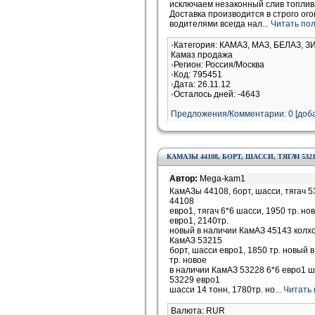
исключаем незаконный слив топлива
Доставка производится в строго ог
водителями всегда нал
... Читать п
Категория: КАМАЗ, МАЗ, БЕЛАЗ, З
Камаз продажа
Регион: Россия/Москва
Код: 795451
Дата: 26.11.12
Осталось дней: -4643
Предложения/Комментарии: 0 [доба
КАМАЗЫ 44108, БОРТ, ШАССИ, ТЯГАЧ 53215
Автор:
Mega-kam1
КамАЗы 44108, борт, шасси, тягач 5
44108
евро1, тягач 6*6 шасси, 1950 тр. н
евро1, 2140тр.
новый в наличии КамАЗ 45143 колхо
КамАЗ 53215
борт, шасси евро1, 1850 тр. новый 
тр. новое
в наличии КамАЗ 53228 6*6 евро1 ш
53229 евро1
шасси 14 тонн, 1780тр. но
... Читат
Валюта: RUR