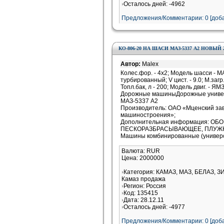
Осталось дней: -4962
Предложения/Комментарии: 0 [доба
КО-806-20 НА ШАСИ МАЗ-5337 А2 НОВЫЙ 2
Автор:
Malex
Колес.фор. - 4x2; Модель шасси - М
турбированный; V цист. - 9.0; М.загр.с
Топл.бак, л - 200; Модель двиг. - ЯМЗ
Дорожные машиныДорожные универ
МАЗ-5337 А2
Производитель: ОАО «Мценский за
машиностроения»;
Дополнительная информация: О
ПЕСКОРАЗБРАСЫВАЮЩЕЕ, ПЛУЖНО
Машины комбинированные (универ
Валюта: RUR
Цена: 2000000
Категория: КАМАЗ, МАЗ, БЕЛАЗ, З
Камаз продажа
Регион: Россия
Код: 135415
Дата: 28.12.11
Осталось дней: -4977
Предложения/Комментарии: 0 [доба