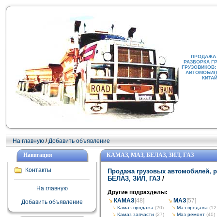
ПРОДАЖА
РАЗБОРКА Г
ГРУЗОВИКОВ:
АВТОМОБИЛИ
КИТА
На главную
/
Добавить объявление
Навигация
КАМАЗ, МАЗ, БЕЛАЗ, ЗИЛ, ГАЗ
Контакты
Продажа грузовых автомобилей, р
БЕЛАЗ, ЗИЛ, ГАЗ
/
На главную
Другие подразделы:
КАМАЗ
[48]
МАЗ
[57]
Добавить объявление
Камаз продажа
(20)
Маз продажа
(12
Камаз запчасти
(27)
Маз ремонт
(40)