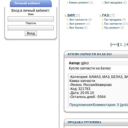
Камаз ремонт
(1)
Зил продажа
(5)
Личный кабинет
Вход в личный кабинет:
Имя
ЗИЛ
[12]
ГАЗ
[17]
Зил запчасти
(9)
Газ продажа
(5)
Пароль
Зил ремонт
(1)
Газ запчасти
(10)
Зил бычок
(2)
Газ ремонт
(2)
[
<<<
][
1..
|
КУПЛЮ ЗАПЧАСТИ НА БЕЛАЗ
Автор:
gjbcr
Куплю запчасти на Белаз
Категория: КАМАЗ, МАЗ, БЕЛАЗ, З
Камаз запчасти
Регион: Россия/Кемерово
Код: 321783
Дата: 20.05.10
Осталось дней: -5564
Предложения/Комментарии: 0 [доба
ПРОДАЖА ГРУЗОВИКА