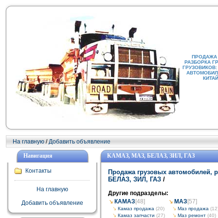
ПРОДАЖА
РАЗБОРКА Г
ГРУЗОВИКОВ:
АВТОМОБИЛИ
КИТА
На главную
/
Добавить объявление
Навигация
КАМАЗ, МАЗ, БЕЛАЗ, ЗИЛ, ГАЗ
Контакты
Продажа грузовых автомобилей, р
БЕЛАЗ, ЗИЛ, ГАЗ
/
На главную
Другие подразделы:
КАМАЗ
[48]
МАЗ
[57]
Добавить объявление
Камаз продажа
(20)
Маз продажа
(12
Камаз запчасти
(27)
Маз ремонт
(40)