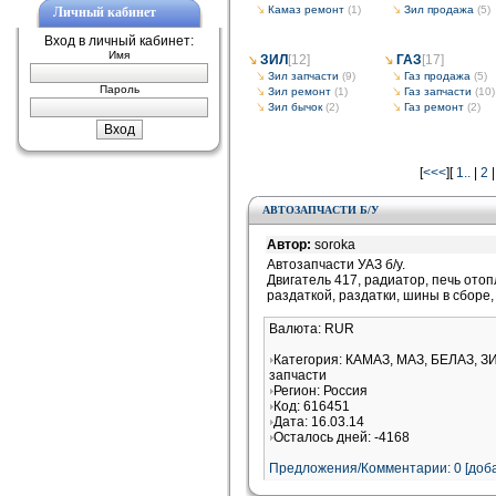
Камаз ремонт
(1)
Зил продажа
(5)
Личный кабинет
Вход в личный кабинет:
Имя
ЗИЛ
[12]
ГАЗ
[17]
Зил запчасти
(9)
Газ продажа
(5)
Пароль
Зил ремонт
(1)
Газ запчасти
(10)
Зил бычок
(2)
Газ ремонт
(2)
[
<<<
][
1..
|
2
АВТОЗАПЧАСТИ Б/У
Автор:
soroka
Автозапчасти УАЗ б/у.
Двигатель 417, радиатор, печь отоп
раздаткой, раздатки, шины в сборе,
Валюта: RUR
Категория: КАМАЗ, МАЗ, БЕЛАЗ, ЗИ
запчасти
Регион: Россия
Код: 616451
Дата: 16.03.14
Осталось дней: -4168
Предложения/Комментарии: 0 [доба